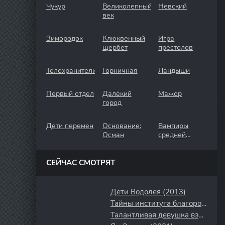
Чукур
Великолепный
Невский
век
Зимородок
Клюквенный
Игра
щербет
престолов
Телохранители
Горничная
Ландыши
Первый отдел
Далёкий
Мажор
город
Дети перемен
Основание:
Вампиры
Осман
средней
полосы
СЕЙЧАС СМОТРЯТ
Дети Водолея (2013)
Тайны института благородных девиц (2013)
Талантливая девушка взрослеет (2024)