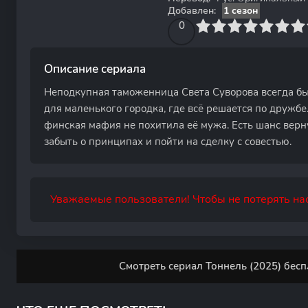
Добавлен:
1 сезон
0
1
2
3
4
0
5
6
7
8
9
10
Описание сериала
Неподкупная таможенница Света Суворова всегда 
для маленького городка, где всё решается по дружбе.
финская мафия не похитила её мужа. Есть шанс верну
забыть о принципах и пойти на сделку с совестью.
Уважаемые пользователи! Чтобы не потерять нас
Смотреть сериал Тоннель (2025) бесп