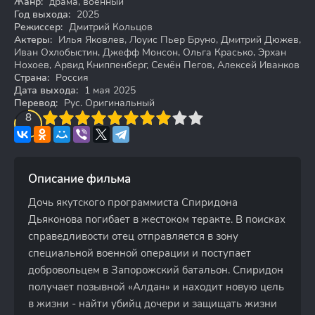
Жанр:
драма, военный
Год выхода:
2025
Режиссер:
Дмитрий Кольцов
Актеры:
Илья Яковлев, Лоуис Пьер Бруно, Дмитрий Дюжев,
Иван Охлобыстин, Джефф Монсон, Ольга Красько, Эрхан
Нохоев, Арвид Книппенберг, Семён Пегов, Алексей Иванков
Страна:
Россия
Дата выхода:
1 мая 2025
Перевод:
Рус. Оригинальный
3
4
8
5
6
7
8
9
10
Описание фильма
Дочь якутского программиста Спиридона
Дьяконова погибает в жестоком теракте. В поисках
справедливости отец отправляется в зону
специальной военной операции и поступает
добровольцем в Запорожский батальон. Спиридон
получает позывной «Алдан» и находит новую цель
в жизни - найти убийц дочери и защищать жизни