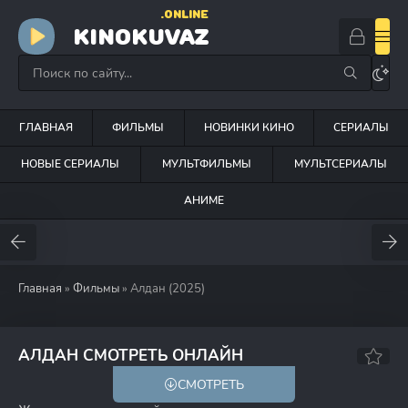
.ONLINE
KINOKUVAZ
ГЛАВНАЯ
ФИЛЬМЫ
НОВИНКИ КИНО
СЕРИАЛЫ
НОВЫЕ СЕРИАЛЫ
МУЛЬТФИЛЬМЫ
МУЛЬТСЕРИАЛЫ
АНИМЕ
Главная
»
Фильмы
» Алдан (2025)
5.3
АЛДАН СМОТРЕТЬ ОНЛАЙН
СМОТРЕТЬ
16+