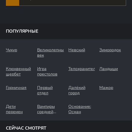
ПОПУЛЯРНЫЕ
Чукур
Великолепный
Невский
Зимородок
век
Клюквенный
Игра
Телохранители
Ландыши
щербет
престолов
Горничная
Первый
Далёкий
Мажор
отдел
город
Дети
Вампиры
Основание:
перемен
средней
Осман
полосы
СЕЙЧАС СМОТРЯТ