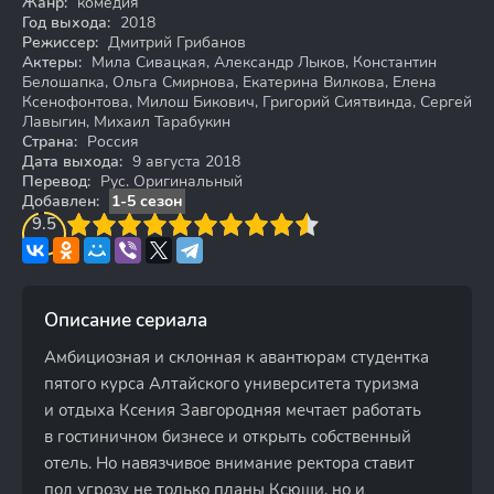
Жанр:
комедия
Год выхода:
2018
Режиссер:
Дмитрий Грибанов
Актеры:
Мила Сивацкая, Александр Лыков, Константин
Белошапка, Ольга Смирнова, Екатерина Вилкова, Елена
Ксенофонтова, Милош Бикович, Григорий Сиятвинда, Сергей
Лавыгин, Михаил Тарабукин
Страна:
Россия
Дата выхода:
9 августа 2018
Перевод:
Рус. Оригинальный
Добавлен:
1-5 сезон
3
9.5
4
5
6
7
8
9
10
Описание сериала
Амбициозная и склонная к авантюрам студентка
пятого курса Алтайского университета туризма
и отдыха Ксения Завгородняя мечтает работать
в гостиничном бизнесе и открыть собственный
отель. Но навязчивое внимание ректора ставит
под угрозу не только планы Ксюши, но и