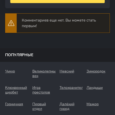
Комментариев еще нет. Вы можете стать
первым!
ПОПУЛЯРНЫЕ
Чукур
Великолепный
Невский
Зимородок
век
Клюквенный
Игра
Телохранители
Ландыши
щербет
престолов
Горничная
Первый
Далёкий
Мажор
отдел
город