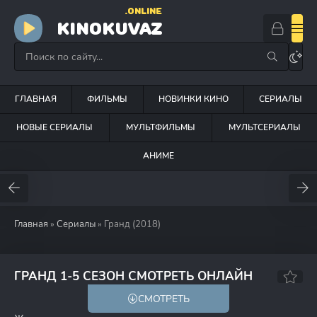
.ONLINE
KINOKUVAZ
ГЛАВНАЯ
ФИЛЬМЫ
НОВИНКИ КИНО
СЕРИАЛЫ
НОВЫЕ СЕРИАЛЫ
МУЛЬТФИЛЬМЫ
МУЛЬТСЕРИАЛЫ
АНИМЕ
Главная
»
Сериалы
» Гранд (2018)
7.6
70
ГРАНД 1-5 СЕЗОН СМОТРЕТЬ ОНЛАЙН
СМОТРЕТЬ
18+