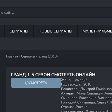
СЕРИАЛЫ
НОВЫЕ СЕРИАЛЫ
МУЛЬТФИЛЬМ
Главная
»
Сериалы
» Гранд (2018)
7.6
70
ГРАНД 1-5 СЕЗОН СМОТРЕТЬ ОНЛАЙН
Жанр:
комедия
СМОТРЕТЬ
18+
Год выхода:
2018
Режиссер:
Дмитрий Грибанов
Актеры:
Мила Сивацкая, Алек
Смирнова, Екатерина Вилкова
Григорий Сиятвинда, Сергей 
Страна:
Россия
Дата выхода:
9 августа 2018