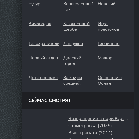
Чукур
Великолепный
Невский
век
Зимородок
Клюквенный
Игра
щербет
престолов
Телохранители
Ландыши
Горничная
Первый отдел
Далёкий
Мажор
город
Дети перемен
Вампиры
Основание:
средней
Осман
полосы
СЕЙЧАС СМОТРЯТ
Возвращение в парк Юрского периода (2025)
Стометровка (2025)
Вкус граната (2011)