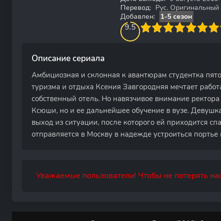
Перевод:
Рус. Оригинальный
Добавлен:
1-5 сезон
95
1
2
3
9.5
4
5
6
7
8
9
10
Описание сериала
Амбициозная и склонная к авантюрам студентка пято
туризма и отдыха Ксения Завгородняя мечтает работ
собственный отель. Но навязчивое внимание ректора 
Ксюши, но и ее дальнейшее обучение в вузе. Девушк
выход из ситуации, после которого ей приходится сп
отправляется в Москву в надежде устроиться портье в
Уважаемые пользователи! Чтобы не потерять нас