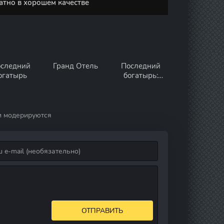
атно в хорошем качестве
следний
Гранд Отель
Последний
огатырь
богатырь:
Корень зла
и модерируются
ОТПРАВИТЬ