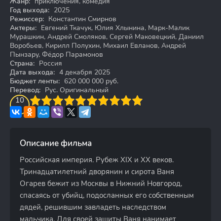
Жанр:
приключения, комедия
Год выхода:
2025
Режиссер:
Константин Смирнов
Актеры:
Евгений Ткачук, Юлия Хлынина, Марк-Малик
Мурашкин, Андрей Смоляков, Сергей Маковецкий, Даниил
Воробьев, Кирилл Полухин, Михаил Евланов, Андрей
Пынзару, Фёдор Парамонов
Страна:
Россия
Дата выхода:
4 декабря 2025
Бюджет ленты:
620 000 000 руб.
Перевод:
Рус. Оригинальный
3
4
10
5
6
7
8
9
10
Описание фильма
Российская империя. Рубеж XIX и XX веков.
Тринадцатилетний дворянин и сирота Ваня
Огарев бежит из Москвы в Нижний Новгород,
спасаясь от убийц, подосланных его собственным
дядей, решившим завладеть наследством
мальчика. Для своей защиты Ваня нанимает