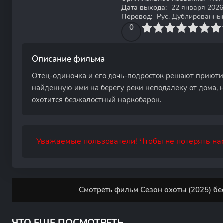
Дата выхода:
22 января 2026
Перевод:
Рус. Дублированный,
0
1
2
3
4
0
5
6
7
8
9
10
Описание фильма
Отец-одиночка и его дочь-подросток решают приютит
найденную ими на берегу реки неподалеку от дома, н
охотится безжалостный наркобарон.
Уважаемые пользователи! Чтобы не потерять нас
Смотреть фильм Сезон охоты (2025) бе
ЧТО ЕЩЕ ПОСМОТРЕТЬ