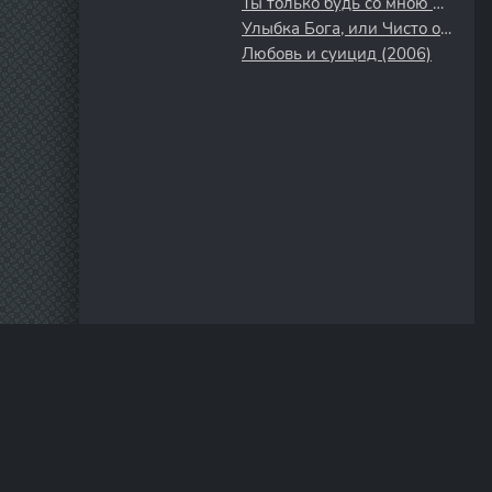
Ты только будь со мною рядом (2019)
Улыбка Бога, или Чисто одесская история (2008)
Любовь и суицид (2006)