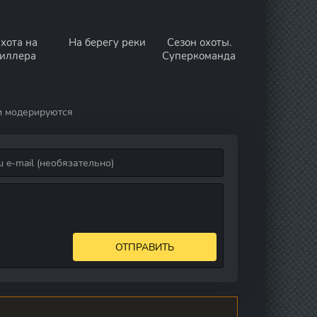
хота на
На берегу реки
Сезон охоты.
иллера
Суперкоманда
и модерируются
ОТПРАВИТЬ