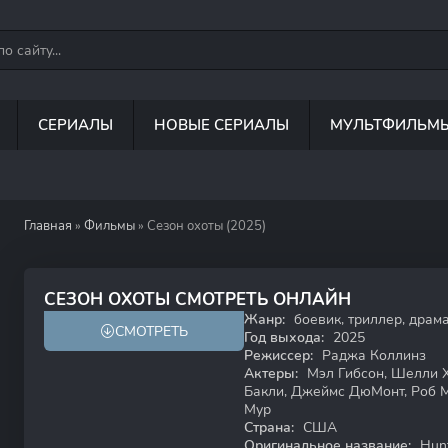
СЕРИАЛЫ
НОВЫЕ СЕРИАЛЫ
МУЛЬТФИЛЬМ
Главная
»
Фильмы
» Сезон охоты (2025)
СЕЗОН ОХОТЫ СМОТРЕТЬ ОНЛАЙН
Жанр:
боевик, триллер, драма
СМОТРЕТЬ
18+
Год выхода:
2025
Режиссер:
Раджа Коллинз
Актеры:
Мэл Гибсон, Шелли Х
Бакли, Джеймс ДюМонт, Роб М
Мур
Страна:
США
Оригинальное название:
Hunt