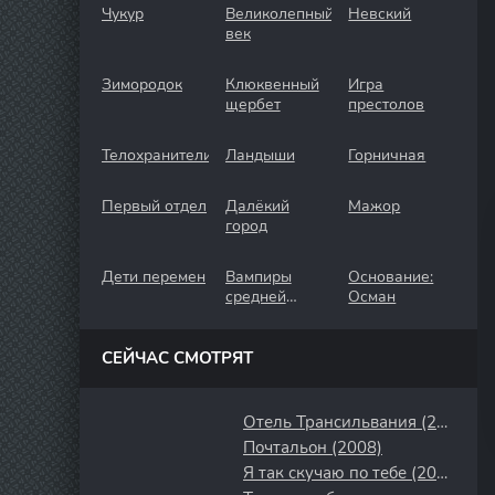
Чукур
Великолепный
Невский
век
Зимородок
Клюквенный
Игра
щербет
престолов
Телохранители
Ландыши
Горничная
Первый отдел
Далёкий
Мажор
город
Дети перемен
Вампиры
Основание:
средней
Осман
полосы
СЕЙЧАС СМОТРЯТ
Отель Трансильвания (2017)
Почтальон (2008)
Я так скучаю по тебе (2023)