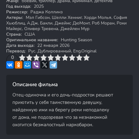
Жанр:
боевик, триллер, драма, криминал, детектив
Год выхода:
2025
Режиссер:
Раджа Коллинз
Актеры:
Мэл Гибсон, Шелли Хенниг, Хорди Молья, София
Хьюблиц, А.Дж. Бакли, Джеймс ДюМонт, Роб Моран, Роки
Майерс, Оливер Тревена, Джейлен Мур
Страна:
США
Оригинальное название:
Hunting Season
Дата выхода:
22 января 2026
Перевод:
Рус. Дублированный, Eng.Original
3
4
0
5
6
7
8
9
10
Описание фильма
Отец-одиночка и его дочь-подросток решают
приютить у себя таинственную девушку,
найденную ими на берегу реки неподалеку
от дома, не подозревая что за незнакомкой
охотится безжалостный наркобарон.