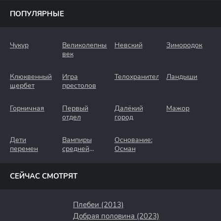
ПОПУЛЯРНЫЕ
Чукур
Великолепный
Невский
Зимородок
век
Клюквенный
Игра
Телохранители
Ландыши
щербет
престолов
Горничная
Первый
Далёкий
Мажор
отдел
город
Дети
Вампиры
Основание:
перемен
средней
Осман
полосы
СЕЙЧАС СМОТРЯТ
Плебеи (2013)
Добрая половина (2023)