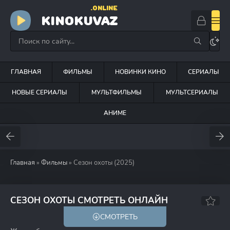
.ONLINE
KINOKUVAZ
ГЛАВНАЯ
ФИЛЬМЫ
НОВИНКИ КИНО
СЕРИАЛЫ
НОВЫЕ СЕРИАЛЫ
МУЛЬТФИЛЬМЫ
МУЛЬТСЕРИАЛЫ
АНИМЕ
Главная
»
Фильмы
» Сезон охоты (2025)
СЕЗОН ОХОТЫ СМОТРЕТЬ ОНЛАЙН
СМОТРЕТЬ
18+