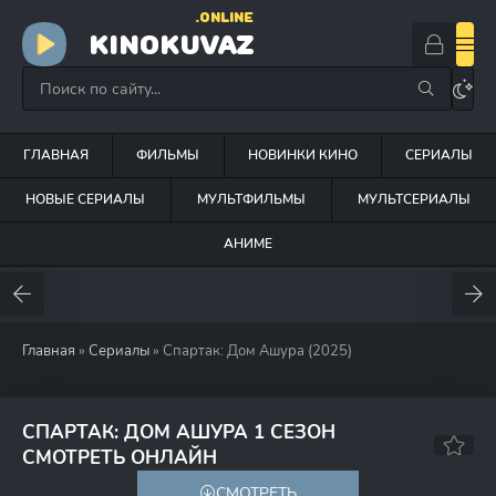
.ONLINE
KINOKUVAZ
ГЛАВНАЯ
ФИЛЬМЫ
НОВИНКИ КИНО
СЕРИАЛЫ
НОВЫЕ СЕРИАЛЫ
МУЛЬТФИЛЬМЫ
МУЛЬТСЕРИАЛЫ
АНИМЕ
Главная
»
Сериалы
» Спартак: Дом Ашура (2025)
СПАРТАК: ДОМ АШУРА 1 СЕЗОН
6.9
СМОТРЕТЬ ОНЛАЙН
СМОТРЕТЬ