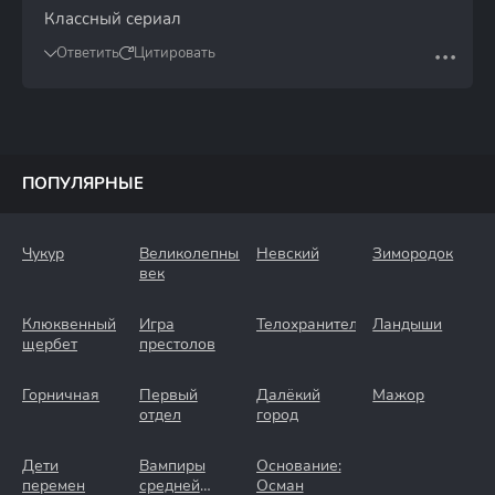
Классный сериал
Ответить
Цитировать
ПОПУЛЯРНЫЕ
Чукур
Великолепный
Невский
Зимородок
век
Клюквенный
Игра
Телохранители
Ландыши
щербет
престолов
Горничная
Первый
Далёкий
Мажор
отдел
город
Дети
Вампиры
Основание:
перемен
средней
Осман