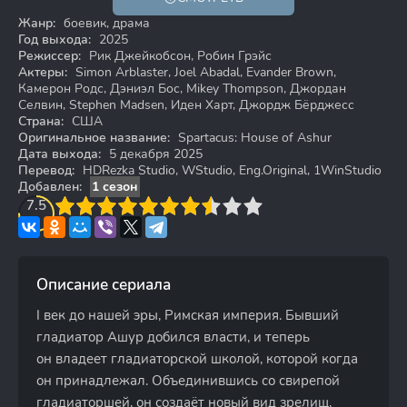
Жанр:
боевик, драма
Год выхода:
2025
Режиссер:
Рик Джейкобсон, Робин Грэйс
Актеры:
Simon Arblaster, Joel Abadal, Evander Brown,
Камерон Родс, Дэниэл Бос, Mikey Thompson, Джордан
Селвин, Stephen Madsen, Иден Харт, Джордж Бёрджесс
Страна:
США
Оригинальное название:
Spartacus: House of Ashur
Дата выхода:
5 декабря 2025
Перевод:
HDRezka Studio, WStudio, Eng.Original, 1WinStudio
Добавлен:
1 сезон
3
7.5
4
5
6
7
8
9
10
Описание сериала
I век до нашей эры, Римская империя. Бывший
гладиатор Ашур добился власти, и теперь
он владеет гладиаторской школой, которой когда
он принадлежал. Объединившись со свирепой
гладиаторшей, он создаёт новый вид зрелищ,