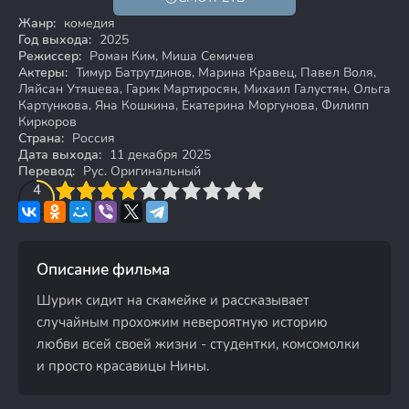
18+
Жанр:
комедия
Год выхода:
2025
Режиссер:
Роман Ким, Миша Семичев
Актеры:
Тимур Батрутдинов, Марина Кравец, Павел Воля,
Ляйсан Утяшева, Гарик Мартиросян, Михаил Галустян, Ольга
Картункова, Яна Кошкина, Екатерина Моргунова, Филипп
Киркоров
Страна:
Россия
Дата выхода:
11 декабря 2025
Перевод:
Рус. Оригинальный
3
4
4
5
6
7
8
9
10
Описание фильма
Шурик сидит на скамейке и рассказывает
случайным прохожим невероятную историю
любви всей своей жизни - студентки, комсомолки
и просто красавицы Нины.