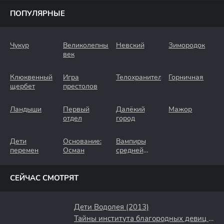
ПОПУЛЯРНЫЕ
Чукур
Великолепный
Невский
Зимородок
век
Клюквенный
Игра
Телохранители
Горничная
щербет
престолов
Ландыши
Первый
Далёкий
Мажор
отдел
город
Дети
Основание:
Вампиры
перемен
Осман
средней
полосы
СЕЙЧАС СМОТРЯТ
Дети Водолея (2013)
Тайны института благородных девиц (2013)