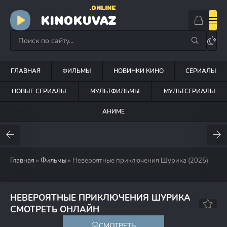
.ONLINE
KINOKUVAZ
ГЛАВНАЯ
ФИЛЬМЫ
НОВИНКИ КИНО
СЕРИАЛЫ
НОВЫЕ СЕРИАЛЫ
МУЛЬТФИЛЬМЫ
МУЛЬТСЕРИАЛЫ
АНИМЕ
Главная
»
Фильмы
» Невероятные приключения Шурика (2025)
НЕВЕРОЯТНЫЕ ПРИКЛЮЧЕНИЯ ШУРИКА
5.0
СМОТРЕТЬ ОНЛАЙН
СМОТРЕТЬ