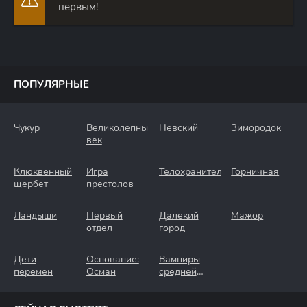
первым!
ПОПУЛЯРНЫЕ
Чукур
Великолепный
Невский
Зимородок
век
Клюквенный
Игра
Телохранители
Горничная
щербет
престолов
Ландыши
Первый
Далёкий
Мажор
отдел
город
Дети
Основание:
Вампиры
перемен
Осман
средней
полосы