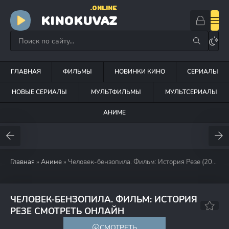
.ONLINE
KINOKUVAZ
ГЛАВНАЯ
ФИЛЬМЫ
НОВИНКИ КИНО
СЕРИАЛЫ
НОВЫЕ СЕРИАЛЫ
МУЛЬТФИЛЬМЫ
МУЛЬТСЕРИАЛЫ
АНИМЕ
Главная
»
Аниме
» Человек-бензопила. Фильм: История Резе (2025)
ЧЕЛОВЕК-БЕНЗОПИЛА. ФИЛЬМ: ИСТОРИЯ
8.2
8.5
РЕЗЕ СМОТРЕТЬ ОНЛАЙН
СМОТРЕТЬ