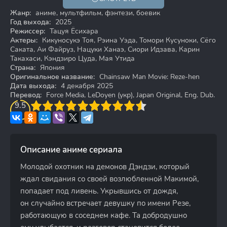
18+
Жанр:
аниме, мультфильм, фэнтези, боевик
Год выхода:
2025
Режиссер:
Тацуя Ёсихара
Актеры:
Кикуносукэ Тоя, Рэина Уэда, Томори Кусуноки, Сёго
Саката, Аи Файруз, Нацуки Ханаэ, Сиори Идзава, Карин
Такахаси, Кэндзиро Цуда, Мая Утида
Страна:
Япония
Оригинальное название:
Chainsaw Man Movie: Reze-hen
Дата выхода:
4 декабря 2025
Перевод:
Force Media, LeDoyen (укр), Japan Original, Eng. Dub.
3
9.5
4
5
6
7
8
9
10
Описание аниме сериала
Молодой охотник на демонов Дэндзи, который
ждал свидания со своей возлюбленной Макимой,
попадает под ливень. Укрывшись от дождя,
он случайно встречает девушку по имени Резе,
работающую в соседнем кафе. Та добродушно