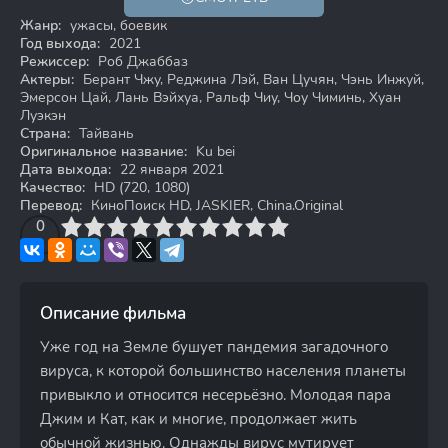
18+
HD
Жанр:
ужасы, боевик
Год выхода:
2021
Режиссер:
Роб Джаббаз
Актеры:
Берант Чжу, Реджина Лэй, Ван Цучян, Чэнь Инжуй,
Эмерсон Цай, Лань Вэйхуа, Ральф Чиу, Чоу Чиминь, Хуан
Луэкэн
Страна:
Тайвань
Оригинальное название:
Ku bei
Дата выхода:
22 января 2021
Качество:
HD (720, 1080)
Перевод:
КиноПоиск HD, JASKIER, China.Original
3
4
0
5
6
7
8
9
10
Описание фильма
Уже год на Земле бушует пандемия загадочного
вируса, к которой большинство населения планеты
привыкло и относится несерьёзно. Молодая пара
Джим и Кат, как и многие, продолжает жить
обычной жизнью. Однажды вирус мутирует