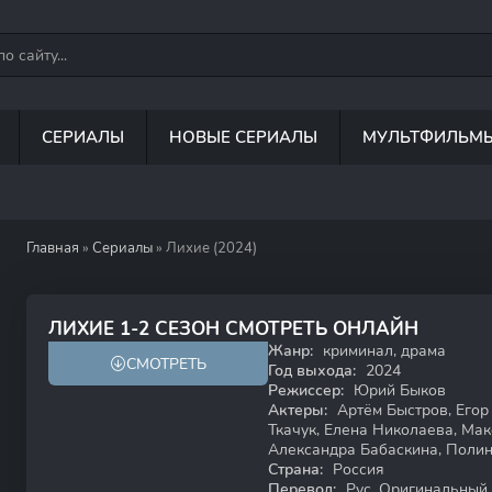
СЕРИАЛЫ
НОВЫЕ СЕРИАЛЫ
МУЛЬТФИЛЬМ
Главная
»
Сериалы
» Лихие (2024)
7.3
6.8
ЛИХИЕ 1-2 СЕЗОН СМОТРЕТЬ ОНЛАЙН
Жанр:
криминал, драма
СМОТРЕТЬ
18+
Год выхода:
2024
Режиссер:
Юрий Быков
Актеры:
Артём Быстров, Егор
Ткачук, Елена Николаева, Мак
Александра Бабаскина, Поли
Страна:
Россия
Перевод:
Рус. Оригинальный