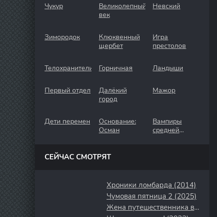
Чукур
Великолепный
Невский
век
Зимородок
Клюквенный
Игра
щербет
престолов
Телохранители
Горничная
Ландыши
Первый отдел
Далёкий
Мажор
город
Дети перемен
Основание:
Вампиры
Осман
средней
полосы
СЕЙЧАС СМОТРЯТ
Хроники ломбарда (2014)
Чумовая пятница 2 (2025)
Жена путешественника во времени (2022)