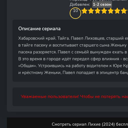
Добавлен:
1-2 сезон
100
1
2
3
4
10
5
6
7
8
9
10
Описание сериала
Хабаровский край. Тайга. Павел Лиховцев, старший е
в тайге пасеку и воспитывает старшего сына Женьку
пасека разоряется. Павел с семьёй вынужден ехать в
В это время в городе идёт передел сфер влияния - вс
«Общак». Устроившись на работу водителем к Юре Кр
и крёстному Женьки, Павел попадает в эпицентр бан
Уважаемые пользователи! Чтобы не потерять нас
Смотреть сериал Лихие (2024) беспл