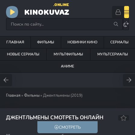
.ONLINE
KINOKUVAZ
ГЛАВНАЯ
ФИЛЬМЫ
НОВИНКИ КИНО
СЕРИАЛЫ
НОВЫЕ СЕРИАЛЫ
МУЛЬТФИЛЬМЫ
МУЛЬТСЕРИАЛЫ
АНИМЕ
Главная
»
Фильмы
» Джентльмены (2019)
8.6
7.8
ДЖЕНТЛЬМЕНЫ СМОТРЕТЬ ОНЛАЙН
СМОТРЕТЬ
18+