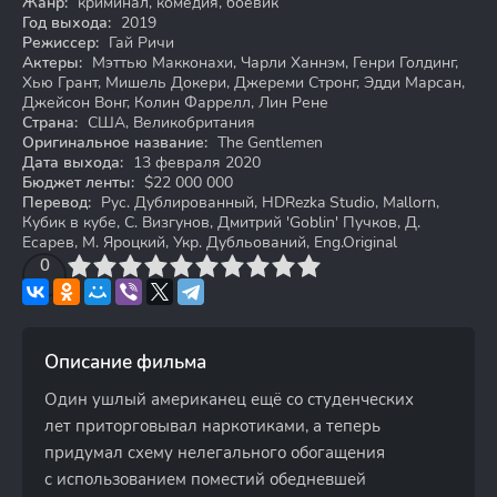
Жанр:
криминал, комедия, боевик
Год выхода:
2019
Режиссер:
Гай Ричи
Актеры:
Мэттью Макконахи, Чарли Ханнэм, Генри Голдинг,
Хью Грант, Мишель Докери, Джереми Стронг, Эдди Марсан,
Джейсон Вонг, Колин Фаррелл, Лин Рене
Страна:
США, Великобритания
Оригинальное название:
The Gentlemen
Дата выхода:
13 февраля 2020
Бюджет ленты:
$22 000 000
Перевод:
Рус. Дублированный, HDRezka Studio, Mallorn,
Кубик в кубе, C. Визгунов, Дмитрий 'Goblin' Пучков, Д.
Есарев, М. Яроцкий, Укр. Дубльований, Eng.Original
3
4
0
5
6
7
8
9
10
Описание фильма
Один ушлый американец ещё со студенческих
лет приторговывал наркотиками, а теперь
придумал схему нелегального обогащения
с использованием поместий обедневшей