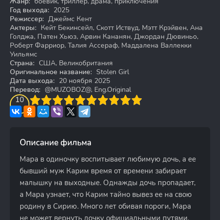
Жанр:
боевик, триллер, драма, приключения
Год выхода:
2025
Режиссер:
Джеймс Кент
Актеры:
Кейт Бекинсейл, Скотт Иствуд, Мэтт Крэйвен, Ана
Голджа, Патен Хьюз, Арвин Кананян, Джордан Дювиньо,
Роберт Фарриор, Талия Ассераф, Маддалена Валлекки
Уильямс
Страна:
США, Великобритания
Оригинальное название:
Stolen Girl
Дата выхода:
20 ноября 2025
Перевод:
@MUZOBOZ@, Eng.Original
3
4
10
5
6
7
8
9
10
Описание фильма
Мара в одиночку воспитывает любимую дочь, а ее
бывший муж Карим время от времени забирает
малышку на выходные. Однажды дочь пропадает,
а Мара узнает, что Карим тайно вывез ее на свою
родину в Сирию. Много лет обивая пороги, Мара
не может вернуть дочку официальными путями.