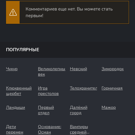
Комментариев еще нет. Вы можете стать
первым!
ПОПУЛЯРНЫЕ
Чукур
Великолепный
Невский
Зимородок
век
Клюквенный
Игра
Телохранители
Горничная
щербет
престолов
Ландыши
Первый
Далёкий
Мажор
отдел
город
Дети
Основание:
Вампиры
перемен
Осман
средней