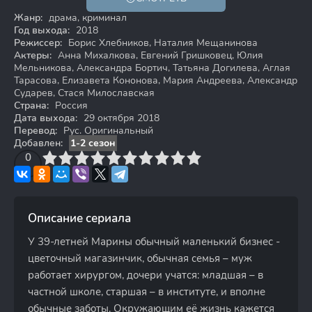
16+
Жанр:
драма, криминал
Год выхода:
2018
Режиссер:
Борис Хлебников, Наталия Мещанинова
Актеры:
Анна Михалкова, Евгений Гришковец, Юлия
Мельникова, Александра Бортич, Татьяна Догилева, Аглая
Тарасова, Елизавета Кононова, Мария Андреева, Александр
Сударев, Стася Милославская
Страна:
Россия
Дата выхода:
29 октября 2018
Перевод:
Рус. Оригинальный
Добавлен:
1-2 сезон
3
4
0
5
6
7
8
9
10
Описание сериала
У 39-летней Марины обычный маленький бизнес -
цветочный магазинчик, обычная семья – муж
работает хирургом, дочери учатся: младшая – в
частной школе, старшая – в институте, и вполне
обычные заботы. Окружающим её жизнь кажется