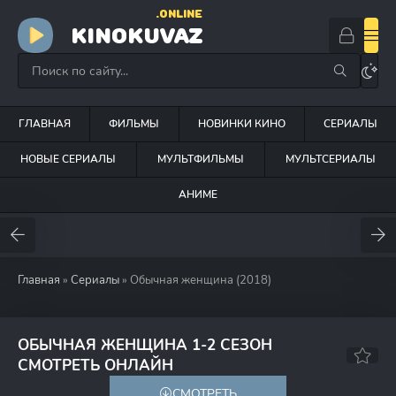
.ONLINE
KINOKUVAZ
ГЛАВНАЯ
ФИЛЬМЫ
НОВИНКИ КИНО
СЕРИАЛЫ
НОВЫЕ СЕРИАЛЫ
МУЛЬТФИЛЬМЫ
МУЛЬТСЕРИАЛЫ
АНИМЕ
Главная
»
Сериалы
» Обычная женщина (2018)
ОБЫЧНАЯ ЖЕНЩИНА 1-2 СЕЗОН
7.6
7.3
СМОТРЕТЬ ОНЛАЙН
СМОТРЕТЬ