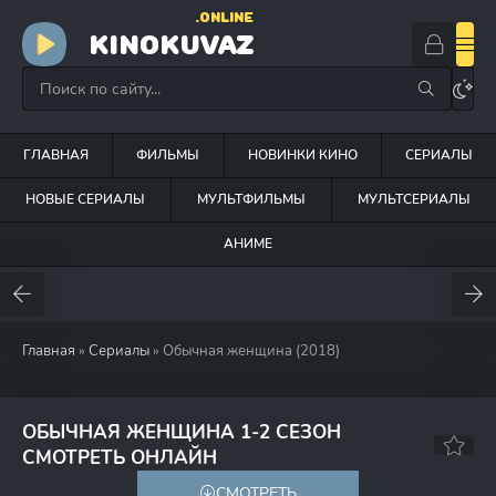
.ONLINE
KINOKUVAZ
ГЛАВНАЯ
ФИЛЬМЫ
НОВИНКИ КИНО
СЕРИАЛЫ
НОВЫЕ СЕРИАЛЫ
МУЛЬТФИЛЬМЫ
МУЛЬТСЕРИАЛЫ
АНИМЕ
Главная
»
Сериалы
» Обычная женщина (2018)
ОБЫЧНАЯ ЖЕНЩИНА 1-2 СЕЗОН
7.6
7.3
СМОТРЕТЬ ОНЛАЙН
СМОТРЕТЬ