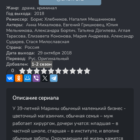
16+
Жанр:
драма, криминал
Год выхода:
2018
Режиссер:
Борис Хлебников, Наталия Мещанинова
Актеры:
Анна Михалкова, Евгений Гришковец, Юлия
Мельникова, Александра Бортич, Татьяна Догилева, Аглая
Тарасова, Елизавета Кононова, Мария Андреева, Александр
Сударев, Стася Милославская
Страна:
Россия
Дата выхода:
29 октября 2018
Перевод:
Рус. Оригинальный
Добавлен:
1-2 сезон
3
4
0
5
6
7
8
9
10
Описание сериала
У 39-летней Марины обычный маленький бизнес -
цветочный магазинчик, обычная семья – муж
работает хирургом, дочери учатся: младшая – в
частной школе, старшая – в институте, и вполне
обычные заботы. Окружающим её жизнь кажется