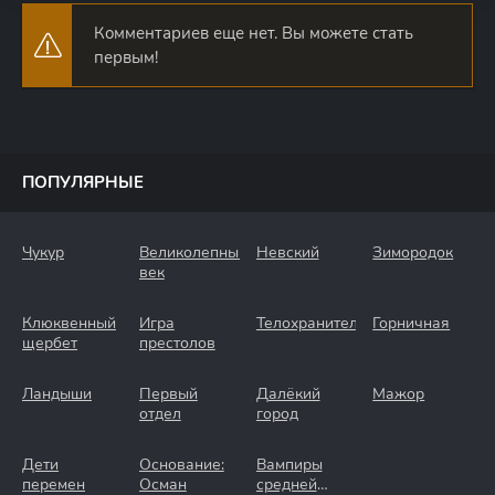
Комментариев еще нет. Вы можете стать
первым!
ПОПУЛЯРНЫЕ
Чукур
Великолепный
Невский
Зимородок
век
Клюквенный
Игра
Телохранители
Горничная
щербет
престолов
Ландыши
Первый
Далёкий
Мажор
отдел
город
Дети
Основание:
Вампиры
перемен
Осман
средней