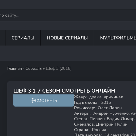
СЕРИАЛЫ
НОВЫЕ СЕРИАЛЫ
МУЛЬТФИЛЬМ
Главная
»
Сериалы
» Шеф 3 (2015)
7.8
ШЕФ 3 1-7 СЕЗОН СМОТРЕТЬ ОНЛАЙН
Жанр:
драма, криминал
СМОТРЕТЬ
Год выхода:
2015
Режиссер:
Олег Ларин
Актеры:
Андрей Чубченко, Ан
Степан Пивкин, Вадим Лымарь
Смекалов, Дмитрий Пулин
Страна:
Россия
Дата выхода:
14 сентября 20