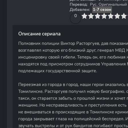
Перевод:
Рус. Оригинальный
Добавлен:
1-7 сезон
0
1
2
3
4
0
5
6
7
8
9
10
Описание сериала
Полковник полиции Виктор Расторгуев, дав показани
возглавлял которую его близкий друг, генерал МВД 
инсценировку своей гибели. Теперь он, его любима
находятся под присмотром сотрудников Управления 
подлежащих государственной защите.
Переезжая из города в город, наши герои оказались
Томилинске. Расторгуев получил новую биографию, 
такси, он старается забыть о прошлой жизни и хочет
женщине. Но несправедливость и преступления есть 
не вмешиваться в происходящие в Томилинске крими
города закрывает глаза на полицейский беспредел. 
звучать выстрелы и от рук бандитов погибают просты