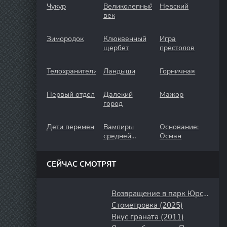
Чукур
Великолепный
Невский
век
Зимородок
Клюквенный
Игра
щербет
престолов
Телохранители
Ландыши
Горничная
Первый отдел
Далёкий
Мажор
город
Дети перемен
Вампиры
Основание:
средней
Осман
полосы
СЕЙЧАС СМОТРЯТ
Возвращение в парк Юрского периода (2025)
Стометровка (2025)
Вкус граната (2011)