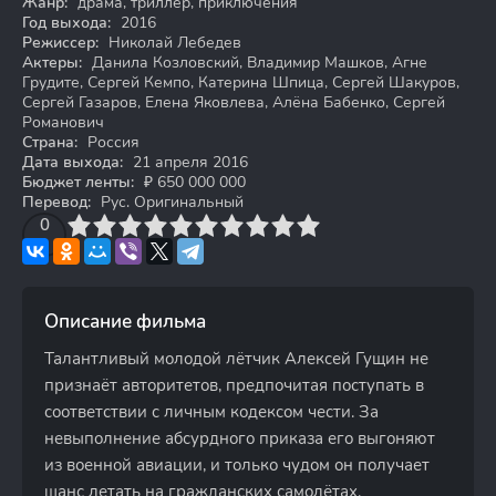
Жанр:
драма, триллер, приключения
Год выхода:
2016
Режиссер:
Николай Лебедев
Актеры:
Данила Козловский, Владимир Машков, Агне
Грудите, Сергей Кемпо, Катерина Шпица, Сергей Шакуров,
Сергей Газаров, Елена Яковлева, Алёна Бабенко, Сергей
Романович
Страна:
Россия
Дата выхода:
21 апреля 2016
Бюджет ленты:
₽ 650 000 000
Перевод:
Рус. Оригинальный
3
4
0
5
6
7
8
9
10
Описание фильма
Талантливый молодой лётчик Алексей Гущин не
признаёт авторитетов, предпочитая поступать в
соответствии с личным кодексом чести. За
невыполнение абсурдного приказа его выгоняют
из военной авиации, и только чудом он получает
шанс летать на гражданских самолётах.