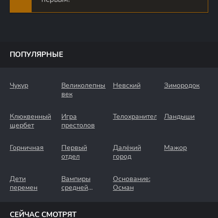
ПОПУЛЯРНЫЕ
Чукур
Великолепный
Невский
Зимородок
век
Клюквенный
Игра
Телохранители
Ландыши
щербет
престолов
Горничная
Первый
Далёкий
Мажор
отдел
город
Дети
Вампиры
Основание:
перемен
средней
Осман
полосы
СЕЙЧАС СМОТРЯТ