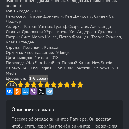
Жанр:
история, драма, боевик, мелодрама, приключения,
военный
Год выхода:
2013
Режиссер:
Киаран Доннелли, Кен Джиротти, Стивен Ст.
Леджер
Актеры:
Кэтрин Уинник, Густаф Скарсгард, Александр
Людвиг, Джорджия Хёрст, Алекс Хег Андерсен, Джордан
Патрик Смит, Марко Ильсе, Петер Францен, Трэвис Фиммел,
Клайв Стэнден
Страна:
Ирландия, Канада
Оригинальное название:
Vikings
Дата выхода:
1 июля 2013
Перевод:
AlexFilm, LostFilm, Первый Канал, NewStudio,
Baibako, 1+1, Eng.Original, OMSKBIRD records, TVShows, SDI
Media
Добавлен:
1-6 сезон
3
4
10
5
6
7
8
9
10
Описание сериала
Рассказ об отряде викингов Рагнара. Он восстал,
чтобы стать королём племён викингов. Норвежская