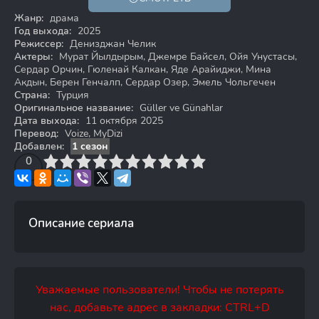
Жанр:
драма
Год выхода:
2025
Режиссер:
Денизджан Челик
Актеры:
Мурат Йылдырым, Джемре Байсел, Ойя Унустасы,
Сердар Орчин, Гюленай Калкан, Яде Арайиджи, Мина
Акдын, Берен Генчалп, Сердар Озер, Эмель Чольгечен
Страна:
Турция
Оригинальное название:
Güller ve Günahlar
Дата выхода:
11 октября 2025
Перевод:
Voize, MyDizi
Добавлен:
1 сезон
3
4
0
5
6
7
8
9
10
Описание сериала
Уважаемые пользователи! Чтобы не потерять
нас, добавьте адрес в закладки: CTRL+D