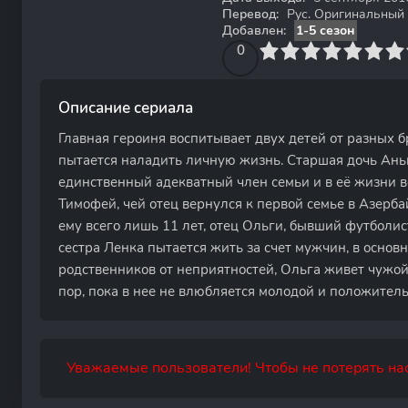
Перевод:
Рус. Оригинальный
Добавлен:
1-5 сезон
0
1
2
3
4
0
5
6
7
8
9
10
Описание сериала
Главная героиня воспитывает двух детей от разных бр
пытается наладить личную жизнь. Старшая дочь Анька
единственный адекватный член семьи и в её жизни в
Тимофей, чей отец вернулся к первой семье в Азербай
ему всего лишь 11 лет, отец Ольги, бывший футболист
сестра Ленка пытается жить за счет мужчин, в основ
родственников от неприятностей, Ольга живет чужой 
пор, пока в нее не влюбляется молодой и положител
Уважаемые пользователи! Чтобы не потерять нас