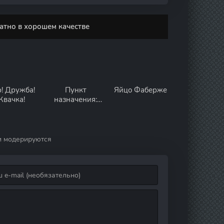
атно в хорошем качестве
! Дружба!
Пункт
Яйцо Фаберже
Жвачка!
назначения:
Высотка 613
и модерируются