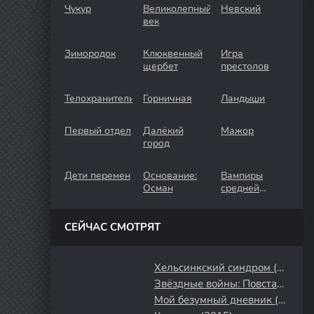
Чукур
Великолепный
Невский
век
Зимородок
Клюквенный
Игра
щербет
престолов
Телохранители
Горничная
Ландыши
Первый отдел
Далёкий
Мажор
город
Дети перемен
Основание:
Вампиры
Осман
средней
полосы
СЕЙЧАС СМОТРЯТ
Хельсинкский синдром (2022)
Звёздные войны: Повстанцы (2014)
Мой безумный дневник (2013)