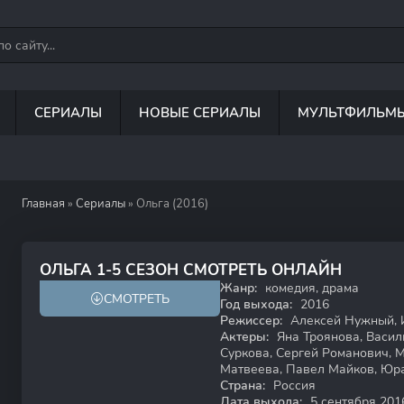
СЕРИАЛЫ
НОВЫЕ СЕРИАЛЫ
МУЛЬТФИЛЬМ
Главная
»
Сериалы
» Ольга (2016)
6.5
6.4
ОЛЬГА 1-5 СЕЗОН СМОТРЕТЬ ОНЛАЙН
Жанр:
комедия, драма
СМОТРЕТЬ
16+
Год выхода:
2016
Режиссер:
Алексей Нужный, 
Актеры:
Яна Троянова, Васил
Суркова, Сергей Романович, 
Матвеева, Павел Майков, Юр
Страна:
Россия
Дата выхода:
5 сентября 201