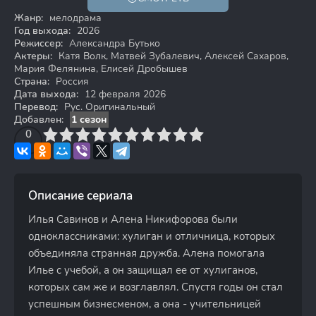
16+
Жанр:
мелодрама
Год выхода:
2026
Режиссер:
Александра Бутько
Актеры:
Катя Волк, Матвей Зубалевич, Алексей Сахаров,
Мария Фелянина, Елисей Дробышев
Страна:
Россия
Дата выхода:
12 февраля 2026
Перевод:
Рус. Оригинальный
Добавлен:
1 сезон
3
4
0
5
6
7
8
9
10
Описание сериала
Илья Савинов и Алена Никифорова были
одноклассниками: хулиган и отличница, которых
объединяла странная дружба. Алена помогала
Илье с учебой, а он защищал ее от хулиганов,
которых сам же и возглавлял. Спустя годы он стал
успешным бизнесменом, а она - учительницей