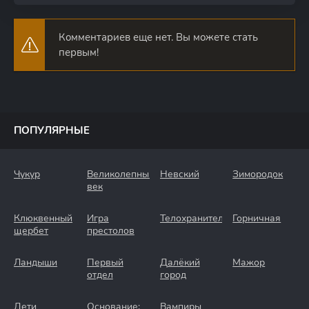
Комментариев еще нет. Вы можете стать
первым!
ПОПУЛЯРНЫЕ
Чукур
Великолепный
Невский
Зимородок
век
Клюквенный
Игра
Телохранители
Горничная
щербет
престолов
Ландыши
Первый
Далёкий
Мажор
отдел
город
Дети
Основание:
Вампиры