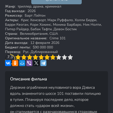
18+
Жанр:
триллер, драма, криминал
Год выхода:
2026
Режиссер:
Барт Лэйтон
Актеры:
Крис Хемсворт, Марк Руффало, Холли Берри,
Барри Кеоган, Кори Хокинс, Моника Барбаро, Ник Нолти,
Питер Райдер, Бабак Тафти, Девон Бостик
Страна:
Великобритания, США
Оригинальное название:
Crime 101
Дата выхода:
12 февраля 2026
Бюджет ленты:
$90 000 000
Перевод:
Рус. Дублированный
3
7.3
4
5
6
7
8
9
10
Описание фильма
Дерзкие ограбления неуловимого вора Дэвиса
вдоль знаменитого шоссе 101 поставили полицию
в тупик. Планируя последнее дело, которое
должно стать «ударом всей жизни»,
он сталкивается с разочаровавшимся страховым