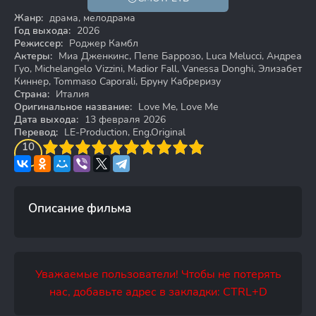
Жанр:
драма, мелодрама
Год выхода:
2026
Режиссер:
Роджер Камбл
Актеры:
Миа Дженкинс, Пепе Баррозо, Luca Melucci, Андреа
Гуо, Michelangelo Vizzini, Madior Fall, Vanessa Donghi, Элизабет
Киннер, Tommaso Caporali, Бруну Кабреризу
Страна:
Италия
Оригинальное название:
Love Me, Love Me
Дата выхода:
13 февраля 2026
Перевод:
LE-Production, Eng.Original
3
4
10
5
6
7
8
9
10
Описание фильма
Уважаемые пользователи! Чтобы не потерять
нас, добавьте адрес в закладки: CTRL+D