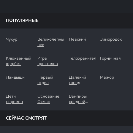
ПОПУЛЯРНЫЕ
Чукур
Великолепный
Невский
Зимородок
век
Клюквенный
Игра
Телохранители
Горничная
щербет
престолов
Ландыши
Первый
Далёкий
Мажор
отдел
город
Дети
Основание:
Вампиры
перемен
Осман
средней
полосы
СЕЙЧАС СМОТРЯТ