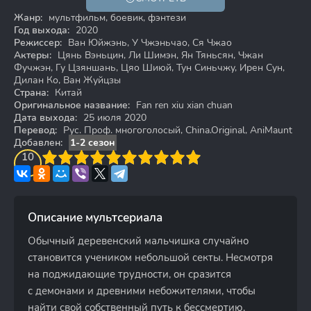
18+
Жанр:
мультфильм, боевик, фэнтези
Год выхода:
2020
Режиссер:
Ван Юйжэнь, У Чжэньчао, Ся Чжао
Актеры:
Цянь Вэньцин, Ли Шимэн, Ян Тяньсян, Чжан
Фучжэн, Гу Цзяншань, Цяо Шиюй, Тун Синьчжу, Ирен Сун,
Дилан Ко, Ван Жуйцзы
Страна:
Китай
Оригинальное название:
Fan ren xiu xian chuan
Дата выхода:
25 июля 2020
Перевод:
Рус. Проф. многоголосый, China.Original, AniMaunt
Добавлен:
1-2 сезон
3
4
10
5
6
7
8
9
10
Описание мультсериала
Обычный деревенский мальчишка случайно
становится учеником небольшой секты. Несмотря
на поджидающие трудности, он сразится
с демонами и древними небожителями, чтобы
найти свой собственный путь к бессмертию.