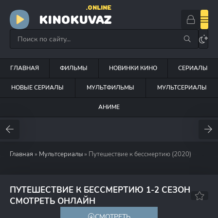
.ONLINE
KINOKUVAZ
ГЛАВНАЯ
ФИЛЬМЫ
НОВИНКИ КИНО
СЕРИАЛЫ
НОВЫЕ СЕРИАЛЫ
МУЛЬТФИЛЬМЫ
МУЛЬТСЕРИАЛЫ
АНИМЕ
Главная
»
Мультсериалы
» Путешествие к бессмертию (2020)
ПУТЕШЕСТВИЕ К БЕССМЕРТИЮ 1-2 СЕЗОН
9.0
8.5
СМОТРЕТЬ ОНЛАЙН
СМОТРЕТЬ