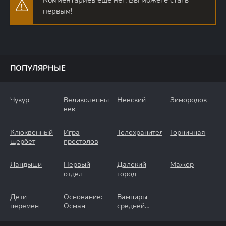
Комментариев еще нет. Вы можете стать
первым!
ПОПУЛЯРНЫЕ
Чукур
Великолепный
Невский
Зимородок
век
Клюквенный
Игра
Телохранители
Горничная
щербет
престолов
Ландыши
Первый
Далёкий
Мажор
отдел
город
Дети
Основание:
Вампиры
перемен
Осман
средней
полосы