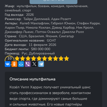
6+
Жанр:
мультфильм, боевик, комедия, приключения,
семейный, спорт
Год выхода:
2026
Режиссер:
Тайри Диллихей, Адам Розетт
Актеры:
Калеб Маклафлин, Гэбриэл Юнион, Стефен Карри,
Аарон Пьер, Никола Кохлан, Дэвид Харбор, Ник Кролл,
Дженифер Льюис, Пэттон Освальт, Джелли Ролл
Страна:
США, Бразилия, Япония, Сингапур
Оригинальное название:
GOAT
Дата выхода:
11 февраля 2026
Бюджет ленты:
$80 000 000
Перевод:
Рус. Дублированный
3
4
10
5
6
7
8
9
10
Описание мультфильма
Козёл Уилл Харрис получает уникальный шанс
стать профессионалом в звероболе, контактном
виде спорта, где доминируют самые большие
и сильные животные. Его новые партнёры