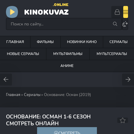
.ONLINE
KINOKUVAZ
ГЛАВНАЯ
ФИЛЬМЫ
НОВИНКИ КИНО
СЕРИАЛЫ
НОВЫЕ СЕРИАЛЫ
МУЛЬТФИЛЬМЫ
МУЛЬТСЕРИАЛЫ
АНИМЕ
Главная
»
Сериалы
» Основание: Осман (2019)
ОСНОВАНИЕ: ОСМАН 1-6 СЕЗОН
8.3
7.4
СМОТРЕТЬ ОНЛАЙН
СМОТРЕТЬ