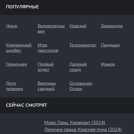
ПОПУЛЯРНЫЕ
Чукур
Великолепный
Невский
Зимородок
век
Клюквенный
Игра
Телохранители
Ландыши
щербет
престолов
Горничная
Первый
Далёкий
Мажор
отдел
город
Дети
Вампиры
Основание:
перемен
средней
Осман
полосы
СЕЙЧАС СМОТРЯТ
Море. Горы. Керамзит (2014)
Лисичка-сваха: Красная луна (2024)