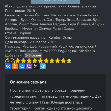
18+
Жанр:
драма, история, приключения, боевик, военный
Год выхода:
2019
Режиссер:
Ахмет Йильмаз, Фетхи Байрам, Метин Гюнай
Актеры:
Бурак Озчивит, Озге Торер, Эмре Башалак, Бусе
Арслан, Йийит Учан, Ачелья Озджан, Седа Йылдыз, Абидин
Еребакан, Нуреттин Сёнмез, Рагып Саваш
Страна:
Турция
Оригинальное название:
Kurulus: Osman
Дата выхода:
20 ноября 2019
Перевод:
Рус. Дублированный, Рус. Люб. одноголосый,
AveTurk, Turk.Original, turok1990, Eng.Original, AlisaDirilis
Добавлен:
1-6 сезон
3
9.5
4
5
6
7
8
9
10
Описание сериала
После смерти Эртугрула бразды правления
турецкими землями перешли к его наследнику, 23-
летнему Осману I Гази. Юноше досталась
территория Фригии, однако это амбициозного