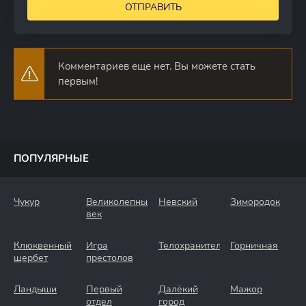
ОТПРАВИТЬ
Комментариев еще нет. Вы можете стать
первым!
ПОПУЛЯРНЫЕ
Чукур
Великолепный
Невский
Зимородок
век
Клюквенный
Игра
Телохранители
Горничная
щербет
престолов
Ландыши
Первый
Далёкий
Мажор
отдел
город