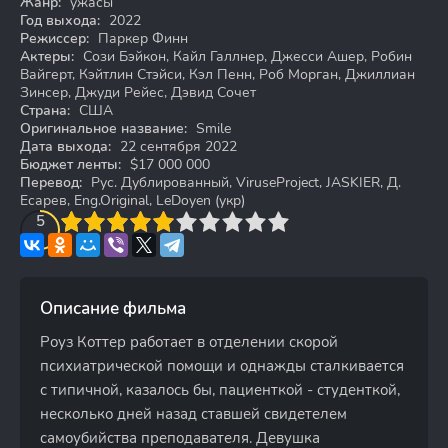
Жанр:
ужасы
Год выхода:
2022
Режиссер:
Паркер Финн
Актеры:
Сози Бэйкон, Кайл Галлнер, Джесси Ашер, Робин
Вайгерт, Кэйтлин Стэйси, Кэл Пенн, Роб Морган, Джиллиан
Зинсер, Джуди Рейес, Дэвид Сочет
Страна:
США
Оригинальное название:
Smile
Дата выхода:
22 сентября 2022
Бюджет ленты:
$17 000 000
Перевод:
Рус. Дублированный, ViruseProject, JASKIER, Д.
Есарев, Eng.Original, LeDoyen (укр)
3
4
5
5
6
7
8
9
10
Описание фильма
Роуз Коттер работает в отделении скорой
психиатрической помощи и однажды сталкивается
с типичной, казалось бы, пациенткой - студенткой,
несколько дней назад ставшей свидетелем
самоубийства преподавателя. Девушка