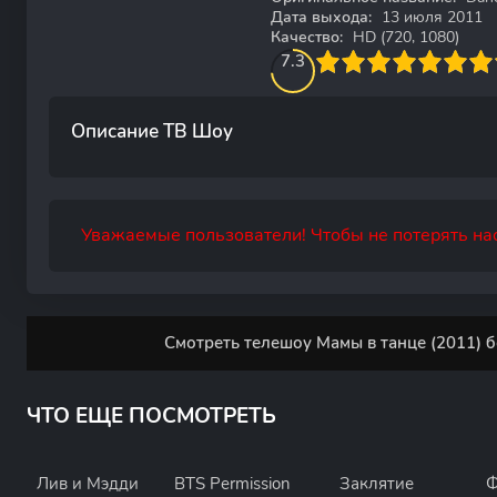
Дата выхода:
13 июля 2011
Качество:
HD (720, 1080)
73.333333333333
1
2
3
7.3
4
5
6
7
8
9
10
Описание ТВ Шоу
Уважаемые пользователи! Чтобы не потерять нас
Смотреть телешоу Мамы в танце (2011) б
ЧТО ЕЩЕ ПОСМОТРЕТЬ
Лив и Мэдди
BTS Permission
Заклятие
Ф