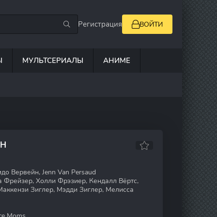
Регистрация
ВОЙТИ
Ы
МУЛЬТСЕРИАЛЫ
АНИМЕ
ЙН
до Вервейн, Jenn Van Persaud
 Фрейзер, Холли Фрэзиер, Кендалл Вёртс,
, Маккензи Зиглер, Мэдди Зиглер, Мелисса
ce Moms