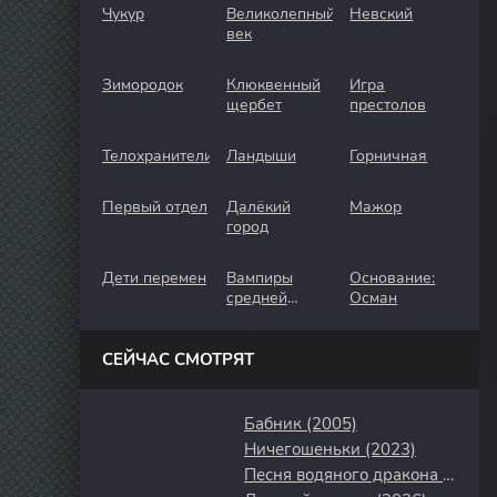
Чукур
Великолепный
Невский
век
Зимородок
Клюквенный
Игра
щербет
престолов
Телохранители
Ландыши
Горничная
Первый отдел
Далёкий
Мажор
город
Дети перемен
Вампиры
Основание:
средней
Осман
полосы
СЕЙЧАС СМОТРЯТ
Бабник (2005)
Ничегошеньки (2023)
Песня водяного дракона (2025)