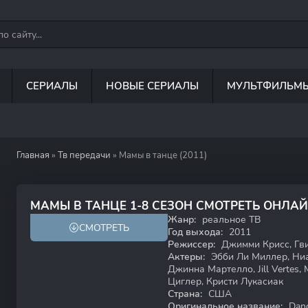
СЕРИАЛЫ
НОВЫЕ СЕРИАЛЫ
МУЛЬТФИЛЬМ
Главная
»
Тв передачи
» Мамы в танце (2011)
7.2
4.7
МАМЫ В ТАНЦЕ 1-8 СЕЗОН СМОТРЕТЬ ОНЛА
Жанр:
реальное ТВ
СМОТРЕТЬ
HD
Год выхода:
2011
Режиссер:
Джимми Крисс, Гви
Актеры:
Эбби Ли Миллер, Ниа
Джинна Мартелло, Jill Vertes
Циглер, Кристи Лукасиак
Страна:
США
Оригинальное название:
Dan