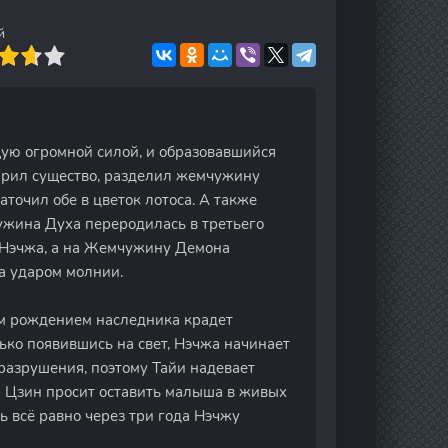
й
ую огромной силой, и образовавшийся
ирил существо, разделил жемчужину
точил обе в цветок лотоса. А также
ужина Духа переродилась в третьего
ь Нэчжа, а на Жемчужину Демона
на ударом молнии.
ым рождением наследника крадет
ько появившись на свет, Нэчжа начинает
 разрушения, поэтому Тайи надевает
 Цзин просит оставить малыша в живых
дь всё равно через три года Нэчжу