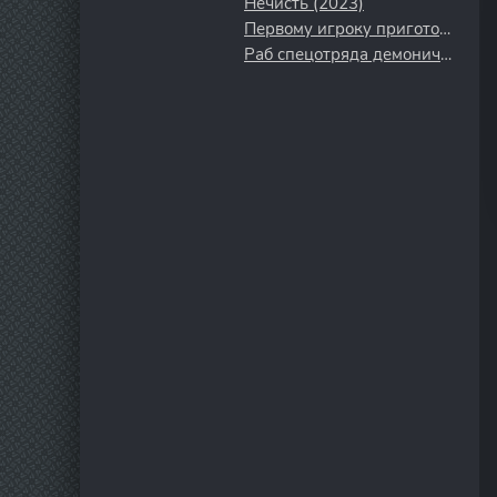
Нечисть (2023)
Первому игроку приготовиться (2018)
Раб спецотряда демонического города (2024)