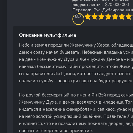
Бюджет ленты:
$20 000 000
Перевод:
Рус. Дублированны
86.666666666667
1
2
3
8.7
4
5
6
7
8
9
10
Описание мультфильма
Небо и земля породили Жемчужину Хаоса, обладающ
демон сразу начал бушевать. Небесный владыка усм
на две - Жемчужину Духа и Жемчужину Демона - и за
наказал бессмертному Тайи проследить, чтобы Жемч
сына правителя Ли Цзына, которого следует назват
наложил судьбу - через три года она будет разруше
Но другой бессмертный по имени Ян Вэй перед сам
Жемчужину Духа, и демон вселяется в младенца. Тол
кидаться в население файерболами, сея хаос, ужас и
на него золотой усмиряющий ошейник. Правитель Ли
и клянётся, что не позволит ему покидать дворец, ве
настигнет смертельное проклятие.