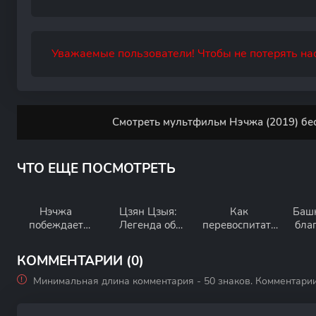
Уважаемые пользователи! Чтобы не потерять нас
Смотреть мультфильм Нэчжа (2019) бе
ЧТО ЕЩЕ ПОСМОТРЕТЬ
Нэчжа
Цзян Цзыя:
Как
Башн
побеждает
Легенда об
перевоспитать
бла
Царя драконов
обожествлении
дракона
ми
КОММЕНТАРИИ (0)
Минимальная длина комментария - 50 знаков. Комментари