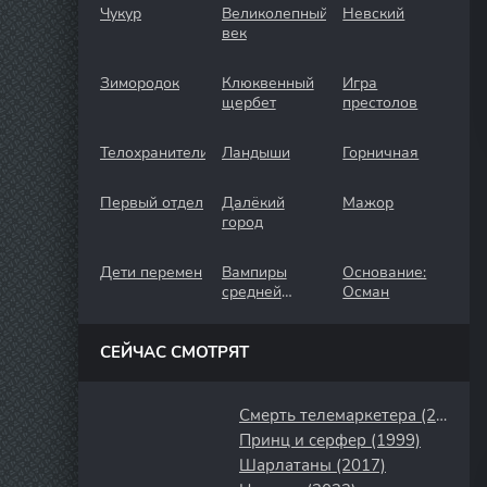
Чукур
Великолепный
Невский
век
Зимородок
Клюквенный
Игра
щербет
престолов
Телохранители
Ландыши
Горничная
Первый отдел
Далёкий
Мажор
город
Дети перемен
Вампиры
Основание:
средней
Осман
полосы
СЕЙЧАС СМОТРЯТ
Смерть телемаркетера (2020)
Принц и серфер (1999)
Шарлатаны (2017)