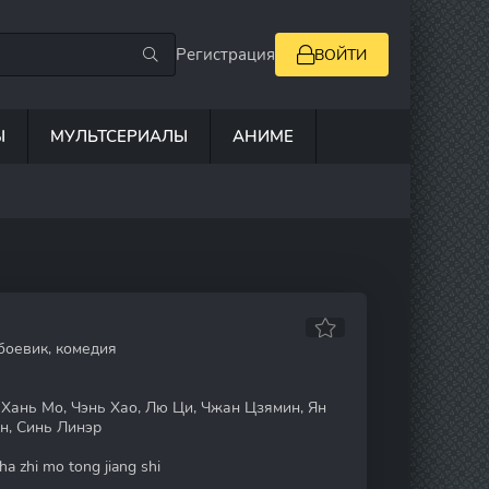
Регистрация
ВОЙТИ
Ы
МУЛЬТСЕРИАЛЫ
АНИМЕ
боевик, комедия
Хань Мо, Чэнь Хао, Лю Ци, Чжан Цзямин, Ян
н, Синь Линэр
a zhi mo tong jiang shi