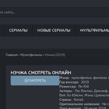
СЕРИАЛЫ
НОВЫЕ СЕРИАЛЫ
МУЛЬТФИЛЬМ
Главная
»
Мультфильмы
» Нэчжа (2019)
7.3
7.3
НЭЧЖА СМОТРЕТЬ ОНЛАЙН
Жанр:
мультфильм, фэнтези, 
СМОТРЕТЬ
Год выхода:
2019
Режиссер:
Ян Юй
Актеры:
Лю Яньтин, Джозеф, 
Вэй, Хэ Юйсян, Жэнь Цзюньпэ
Страна:
Китай
Оригинальное название:
Ne zh
Дата выхода:
26 июля 2019