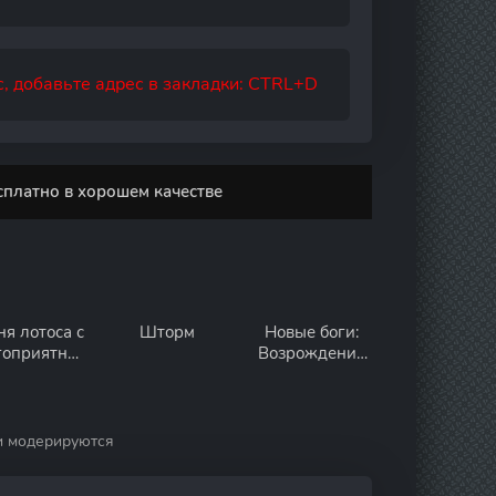
, добавьте адрес в закладки: CTRL+D
сплатно в хорошем качестве
я лотоса с
Шторм
Новые боги:
гоприятны
Возрождение
 узорами
Нэчжи
и модерируются