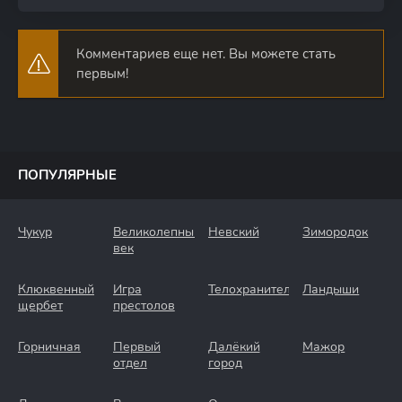
Комментариев еще нет. Вы можете стать
первым!
ПОПУЛЯРНЫЕ
Чукур
Великолепный
Невский
Зимородок
век
Клюквенный
Игра
Телохранители
Ландыши
щербет
престолов
Горничная
Первый
Далёкий
Мажор
отдел
город