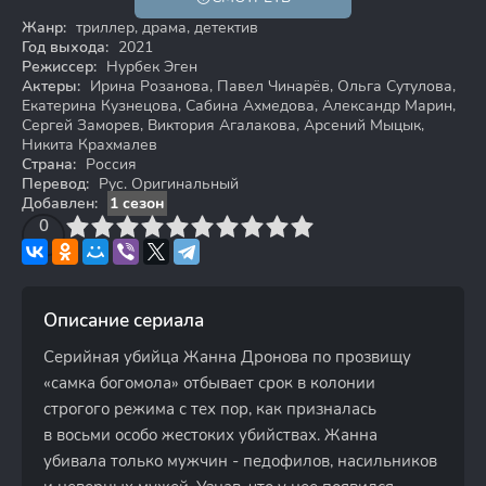
18+
Жанр:
триллер, драма, детектив
Год выхода:
2021
Режиссер:
Нурбек Эген
Актеры:
Ирина Розанова, Павел Чинарёв, Ольга Сутулова,
Екатерина Кузнецова, Сабина Ахмедова, Александр Марин,
Сергей Заморев, Виктория Агалакова, Арсений Мыцык,
Никита Крахмалев
Страна:
Россия
Перевод:
Рус. Оригинальный
Добавлен:
1 сезон
3
4
0
5
6
7
8
9
10
Описание сериала
Серийная убийца Жанна Дронова по прозвищу
«самка богомола» отбывает срок в колонии
строгого режима с тех пор, как призналась
в восьми особо жестоких убийствах. Жанна
убивала только мужчин - педофилов, насильников