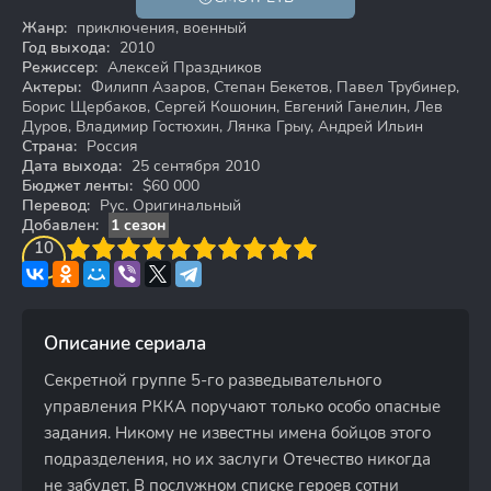
18+
Жанр:
приключения, военный
Год выхода:
2010
Режиссер:
Алексей Праздников
Актеры:
Филипп Азаров, Степан Бекетов, Павел Трубинер,
Борис Щербаков, Сергей Кошонин, Евгений Ганелин, Лев
Дуров, Владимир Гостюхин, Лянка Грыу, Андрей Ильин
Страна:
Россия
Дата выхода:
25 сентября 2010
Бюджет ленты:
$60 000
Перевод:
Рус. Оригинальный
Добавлен:
1 сезон
3
4
10
5
6
7
8
9
10
Описание сериала
Секретной группе 5-го разведывательного
управления РККА поручают только особо опасные
задания. Никому не известны имена бойцов этого
подразделения, но их заслуги Отечество никогда
не забудет. В послужном списке героев сотни