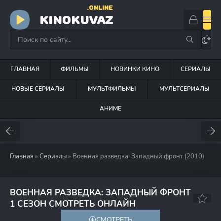
.ONLINE
KINOKUVAZ
ГЛАВНАЯ
ФИЛЬМЫ
НОВИНКИ КИНО
СЕРИАЛЫ
НОВЫЕ СЕРИАЛЫ
МУЛЬТФИЛЬМЫ
МУЛЬТСЕРИАЛЫ
АНИМЕ
Главная
»
Сериалы
» Военная разведка: Западный фронт (2010)
ВОЕННАЯ РАЗВЕДКА: ЗАПАДНЫЙ ФРОНТ
7.7
5.8
1 СЕЗОН СМОТРЕТЬ ОНЛАЙН
СМОТРЕТЬ