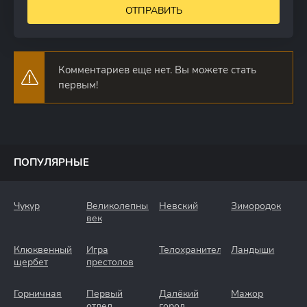
ОТПРАВИТЬ
Комментариев еще нет. Вы можете стать
первым!
ПОПУЛЯРНЫЕ
Чукур
Великолепный
Невский
Зимородок
век
Клюквенный
Игра
Телохранители
Ландыши
щербет
престолов
Горничная
Первый
Далёкий
Мажор
отдел
город