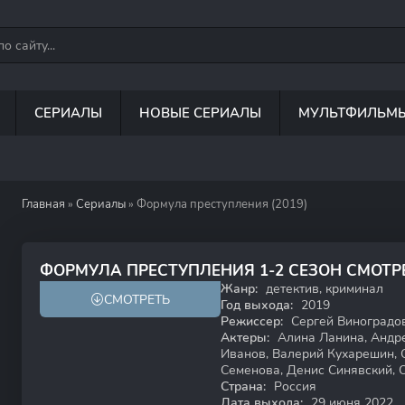
СЕРИАЛЫ
НОВЫЕ СЕРИАЛЫ
МУЛЬТФИЛЬМ
Главная
»
Сериалы
» Формула преступления (2019)
8.4
ФОРМУЛА ПРЕСТУПЛЕНИЯ 1-2 СЕЗОН СМОТР
Жанр:
детектив, криминал
СМОТРЕТЬ
18+
Год выхода:
2019
Режиссер:
Сергей Виноградов
Актеры:
Алина Ланина, Андре
Иванов, Валерий Кухарешин, 
Семенова, Денис Синявский, 
Страна:
Россия
Дата выхода:
29 июня 2022