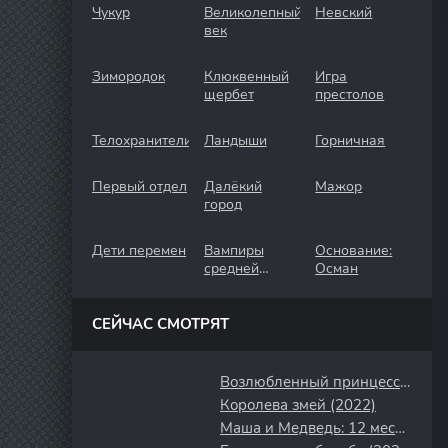
Чукур
Великолепный
Невский
век
Зимородок
Клюквенный
Игра
щербет
престолов
Телохранители
Ландыши
Горничная
Первый отдел
Далёкий
Мажор
город
Дети перемен
Вампиры
Основание:
средней
Осман
полосы
СЕЙЧАС СМОТРЯТ
Возлюбленный принцессы (2011)
Королева змей (2022)
Маша и Медведь: 12 месяцев (2022)