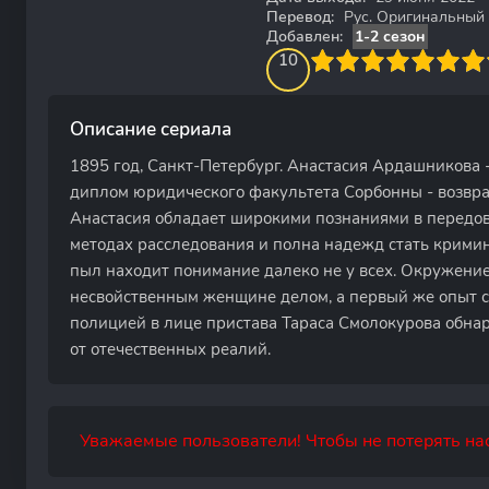
Перевод:
Рус. Оригинальный
Добавлен:
1-2 сезон
100
1
2
3
4
10
5
6
7
8
9
10
Описание сериала
1895 год, Санкт-Петербург. Анастасия Ардашникова
диплом юридического факультета Сорбонны - возвра
Анастасия обладает широкими познаниями в передовы
методах расследования и полна надежд стать крими
пыл находит понимание далеко не у всех. Окружение
несвойственным женщине делом, а первый же опыт с
полицией в лице пристава Тараса Смолокурова обнар
от отечественных реалий.
Уважаемые пользователи! Чтобы не потерять нас