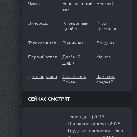
Чукур
Великолепный
Невский
век
Зимородок
Клюквенный
Игра
щербет
престолов
Телохранители
Горничная
Ландыши
Первый отдел
Далёкий
Мажор
город
Дети перемен
Основание:
Вампиры
Осман
средней
полосы
СЕЙЧАС СМОТРЯТ
Полон дом (2016)
Молчаливый друг (2025)
Трудные подростки. Новогодняя серия (2021)