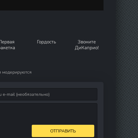
Первая
Гордость
Звоните
ракетка
ДиКаприо!
и модерируются
ОТПРАВИТЬ