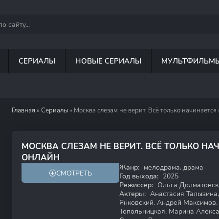
СЕРИАЛЫ
НОВЫЕ СЕРИАЛЫ
МУЛЬТФИЛЬМ
Главная
»
Сериалы
» Москва слезам не верит. Всё только начинается 
МОСКВА СЛЕЗАМ НЕ ВЕРИТ. ВСЁ ТОЛЬКО НА
6.6
5.3
ОНЛАЙН
Жанр:
мелодрама, драма
СМОТРЕТЬ
16+
Год выхода:
2025
Режиссер:
Ольга Долматовск
Актеры:
Анастасия Талызина,
Янковский, Андрей Максимов,
Топольницкая, Марина Алекса