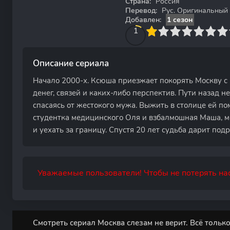
Страна:
Россия
Перевод:
Рус. Оригинальный
Добавлен:
1 сезон
10
1
2
3
4
1
5
6
7
8
9
10
Описание сериала
Начало 2000-х. Ксюша приезжает покорять Москву с 
денег, связей и каких-либо перспектив. Пути назад не
спасаясь от жестокого мужа. Выжить в столице ей п
студентка медицинского Оля и взбалмошная Маша, 
и уехать за границу. Спустя 20 лет судьба дарит под
Уважаемые пользователи! Чтобы не потерять нас
Смотреть сериал Москва слезам не верит. Всё тольк