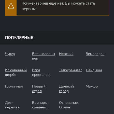
Комментариев еще нет. Вы можете стать
первым!
ПОПУЛЯРНЫЕ
Чукур
Великолепный
Невский
Зимородок
век
Клюквенный
Игра
Телохранители
Ландыши
щербет
престолов
Горничная
Первый
Далёкий
Мажор
отдел
город
Дети
Вампиры
Основание:
перемен
средней
Осман
полосы