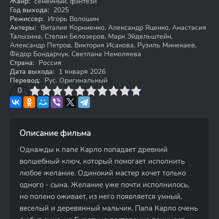
Жанр:
семейный, фэнтези
Год выхода:
2025
Режиссер:
Игорь Волошин
Актеры:
Виталия Корниенко, Александр Яценко, Анастасия
Талызина, Степан Белозеров, Марк Эйдельштейн,
Александр Петров, Виктория Исакова, Рузиль Минекаев,
Фёдор Бондарчук, Светлана Немоляева
Страна:
Россия
Дата выхода:
1 января 2026
Перевод:
Рус. Оригинальный
3
4
0
5
6
7
8
9
10
Описание фильма
Однажды к папе Карло попадает древний
волшебный ключ, который помогает исполнить
любое желание. Одинокий мастер хочет только
одного - сына. Желание уже почти исполнилось,
но полено оживает, из него появляется умный,
веселый и деревянный мальчик. Папа Карло очень