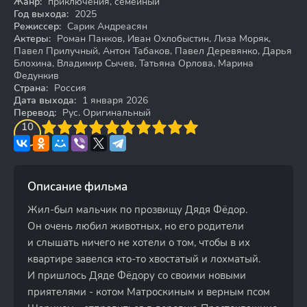
Жанр:
приключения, семейный
Год выхода:
2025
Режиссер:
Сарик Андреасян
Актеры:
Роман Панков, Иван Охлобыстин, Лиза Моряк,
Павел Прилучный, Антон Табаков, Павел Деревянко, Дарья
Блохина, Владимир Сычев, Татьяна Орлова, Марина
Федункив
Страна:
Россия
Дата выхода:
1 января 2026
Перевод:
Рус. Оригинальный
3
4
10
5
6
7
8
9
10
Описание фильма
Жил-был мальчик по прозвищу Дядя Фёдор.
Он очень любил животных, но его родители
и слышать ничего не хотели о том, чтобы в их
квартире завелся кто-то хвостатый и лохматый.
И пришлось Дяде Фёдору со своими новыми
приятелями - котом Матроскиным и верным псом