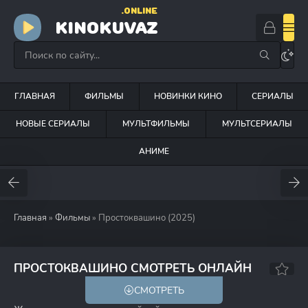
.ONLINE
KINOKUVAZ
ГЛАВНАЯ
ФИЛЬМЫ
НОВИНКИ КИНО
СЕРИАЛЫ
НОВЫЕ СЕРИАЛЫ
МУЛЬТФИЛЬМЫ
МУЛЬТСЕРИАЛЫ
АНИМЕ
Главная
»
Фильмы
» Простоквашино (2025)
5.4
5.5
ПРОСТОКВАШИНО СМОТРЕТЬ ОНЛАЙН
СМОТРЕТЬ
6+