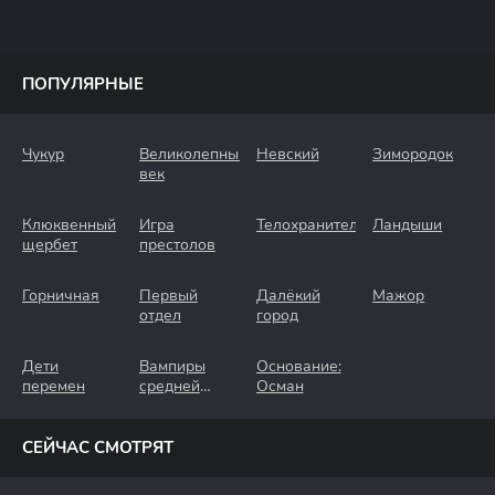
ПОПУЛЯРНЫЕ
Чукур
Великолепный
Невский
Зимородок
век
Клюквенный
Игра
Телохранители
Ландыши
щербет
престолов
Горничная
Первый
Далёкий
Мажор
отдел
город
Дети
Вампиры
Основание:
перемен
средней
Осман
полосы
СЕЙЧАС СМОТРЯТ