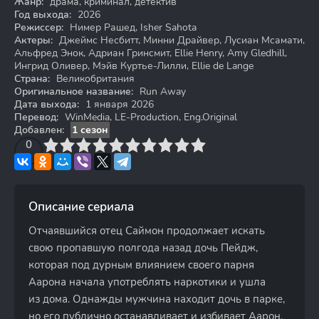
Жанр:
драма, криминал, детектив
Год выхода:
2026
Режиссер:
Нимер Рашед, Isher Sahota
Актеры:
Джеймс Несбитт, Минни Драйвер, Лусиан Мсамати,
Альфред Энок, Адриан Гринсмит, Ellie Henry, Amy Gledhill,
Ингрид Оливер, Мэйв Куртье-Лилли, Ellie de Lange
Страна:
Великобритания
Оригинальное название:
Run Away
Дата выхода:
1 января 2026
Перевод:
WinMedia, LE-Production, Eng.Original
Добавлен:
1 сезон
3
4
0
5
6
7
8
9
10
Описание сериала
Отчаявшийся отец Саймон продолжает искать
свою пропавшую полгода назад дочь Пейдж,
которая под дурным влиянием своего парня
Аарона начала употреблять наркотики и ушла
из дома. Однажды мужчина находит дочь в парке,
но его публично останавливает и избивает Аарон.