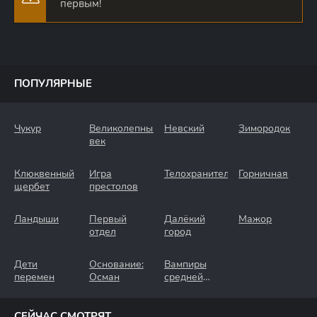
первым!
ПОПУЛЯРНЫЕ
Чукур
Великолепный
Невский
Зимородок
век
Клюквенный
Игра
Телохранители
Горничная
щербет
престолов
Ландыши
Первый
Далёкий
Мажор
отдел
город
Дети
Основание:
Вампиры
перемен
Осман
средней
полосы
СЕЙЧАС СМОТРЯТ