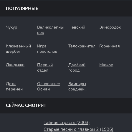
ПОПУЛЯРНЫЕ
Чукур
Великолепный
Невский
Зимородок
век
Клюквенный
Игра
Телохранители
Горничная
щербет
престолов
Ландыши
Первый
Далёкий
Мажор
отдел
город
Дети
Основание:
Вампиры
перемен
Осман
средней
полосы
СЕЙЧАС СМОТРЯТ
Тайная страсть (2003)
Старые песни о главном 2 (1996)