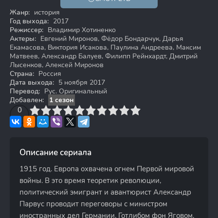
12+
Жанр:
история
Год выхода:
2017
Режиссер:
Владимир Хотиненко
Актеры:
Евгений Миронов, Фёдор Бондарчук, Дарья
Екамасова, Виктория Исакова, Паулина Андреева, Максим
Матвеев, Александр Балуев, Филипп Рейнхардт, Дмитрий
Лысенков, Алексей Миронов
Страна:
Россия
Дата выхода:
5 ноября 2017
Перевод:
Рус. Оригинальный
Добавлен:
1 сезон
3
4
0
5
6
7
8
9
10
Описание сериала
1915 год. Европа охвачена огнем Первой мировой
войны. В это время теоретик революции,
политический эмигрант и авантюрист Александр
Парвус проводит переговоры с министром
иностранных дел Германии, Готлибом фон Яговом.