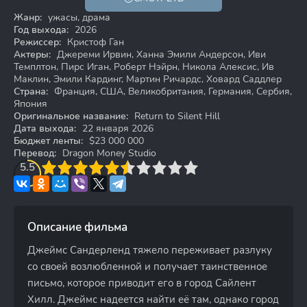
18+
Жанр:
ужасы, драма
Год выхода:
2026
Режиссер:
Кристоф Ган
Актеры:
Джереми Ирвин, Ханна Эмили Андерсон, Иви
Темплтон, Пирс Иган, Роберт Нэйрн, Никола Алексис, Ив
Маклин, Эмили Кардинг, Мартин Ричардс, Ховард Саддлер
Страна:
Франция, США, Великобритания, Германия, Сербия,
Япония
Оригинальное название:
Return to Silent Hill
Дата выхода:
22 января 2026
Бюджет ленты:
$23 000 000
Перевод:
Dragon Money Studio
3
5.5
4
5
6
7
8
9
10
Описание фильма
Джеймс Сандерленд тяжело переживает разлуку
со своей возлюбленной и получает таинственное
письмо, которое приводит его в город Сайлент
Хилл. Джеймс надеется найти её там, однако город