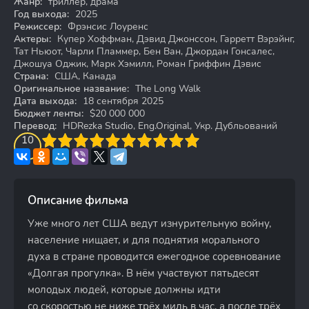
Жанр:
триллер, драма
Год выхода:
2025
Режиссер:
Фрэнсис Лоуренс
Актеры:
Купер Хоффман, Дэвид Джонссон, Гарретт Вэрэйнг,
Тат Ньюот, Чарли Пламмер, Бен Ван, Джордан Гонсалес,
Джошуа Оджик, Марк Хэмилл, Роман Гриффин Дэвис
Страна:
США, Канада
Оригинальное название:
The Long Walk
Дата выхода:
18 сентября 2025
Бюджет ленты:
$20 000 000
Перевод:
HDRezka Studio, Eng.Original, Укр. Дубльований
3
4
10
5
6
7
8
9
10
Описание фильма
Уже много лет США ведут изнурительную войну,
население нищает, и для поднятия морального
духа в стране проводится ежегодное соревнование
«Долгая прогулка». В нём участвуют пятьдесят
молодых людей, которые должны идти
со скоростью не ниже трёх миль в час, а после трёх