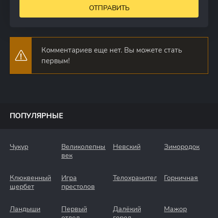
ОТПРАВИТЬ
Комментариев еще нет. Вы можете стать
первым!
ПОПУЛЯРНЫЕ
Чукур
Великолепный
Невский
Зимородок
век
Клюквенный
Игра
Телохранители
Горничная
щербет
престолов
Ландыши
Первый
Далёкий
Мажор
отдел
город