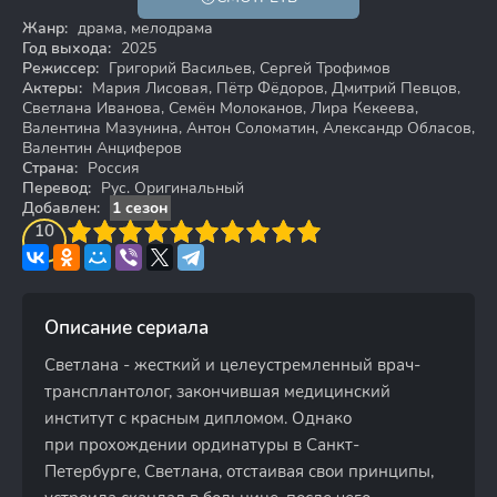
16+
Жанр:
драма, мелодрама
Год выхода:
2025
Режиссер:
Григорий Васильев, Сергей Трофимов
Актеры:
Мария Лисовая, Пётр Фёдоров, Дмитрий Певцов,
Светлана Иванова, Семён Молоканов, Лира Кекеева,
Валентина Мазунина, Антон Соломатин, Александр Обласов,
Валентин Анциферов
Страна:
Россия
Перевод:
Рус. Оригинальный
Добавлен:
1 сезон
3
4
10
5
6
7
8
9
10
Описание сериала
Светлана - жесткий и целеустремленный врач-
трансплантолог, закончившая медицинский
институт с красным дипломом. Однако
при прохождении ординатуры в Санкт-
Петербурге, Светлана, отстаивая свои принципы,