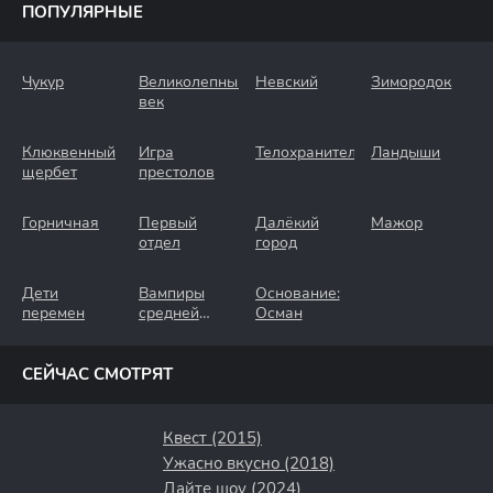
ПОПУЛЯРНЫЕ
Чукур
Великолепный
Невский
Зимородок
век
Клюквенный
Игра
Телохранители
Ландыши
щербет
престолов
Горничная
Первый
Далёкий
Мажор
отдел
город
Дети
Вампиры
Основание:
перемен
средней
Осман
полосы
СЕЙЧАС СМОТРЯТ
Квест (2015)
Ужасно вкусно (2018)
Дайте шоу (2024)