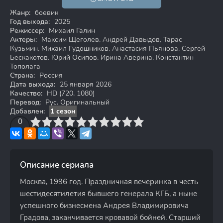
HD
Жанр:
боевик
Год выхода:
2025
Режиссер:
Михаил Галин
Актеры:
Максим Щеголев, Андрей Давыдов, Тарас
Кузьмин, Михаил Гудошников, Анастасия Пьянова, Сергей
Бескакотов, Юрий Осипов, Ирина Аверина, Константин
Тополага
Страна:
Россия
Дата выхода:
25 января 2026
Качество:
HD (720, 1080)
Перевод:
Рус. Оригинальный
Добавлен:
1 сезон
3
4
0
5
6
7
8
9
10
Описание сериала
Москва, 1996 год. Праздничная вечеринка в честь
шестидесятилетия бывшего генерала КГБ, а ныне
успешного бизнесмена Андрея Владимировича
Градова, заканчивается кровавой бойней. Старший