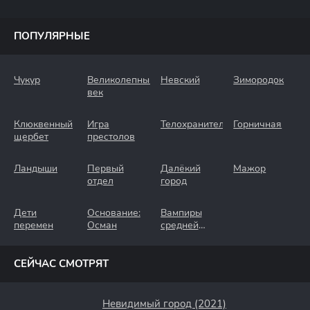
ПОПУЛЯРНЫЕ
Чукур
Великолепный
Невский
Зимородок
век
Клюквенный
Игра
Телохранители
Горничная
щербет
престолов
Ландыши
Первый
Далёкий
Мажор
отдел
город
Дети
Основание:
Вампиры
перемен
Осман
средней
полосы
СЕЙЧАС СМОТРЯТ
Невидимый город (2021)