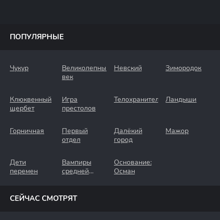
ПОПУЛЯРНЫЕ
Чукур
Великолепный
Невский
Зимородок
век
Клюквенный
Игра
Телохранители
Ландыши
щербет
престолов
Горничная
Первый
Далёкий
Мажор
отдел
город
Дети
Вампиры
Основание:
перемен
средней
Осман
полосы
СЕЙЧАС СМОТРЯТ