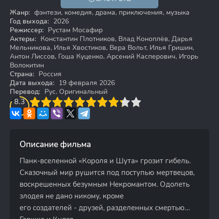
18+
Жанр:
фэнтези, комедия, драма, приключения, музыка
Год выхода:
2026
Режиссер:
Рустам Мосафир
Актеры:
Константин Плотников, Влад Коноплёв, Дарья
Мельникова, Илья Хвостиков, Вера Вольт, Илья Гришин,
Антон Лиссов, Гоша Куценко, Арсений Касперович, Игорь
Волокитин
Страна:
Россия
Дата выхода:
19 февраля 2026
Перевод:
Рус. Оригинальный
3
8.3
4
5
6
7
8
9
10
Описание фильма
Панк-вселенной «Короля и Шута» грозит гибель.
Сказочный мир рушится под поступью мертвецов,
воскрешенных безумным Некромантом. Одолеть
злодея не дано никому, кроме
его создателей - друзей, разделенных смертью…