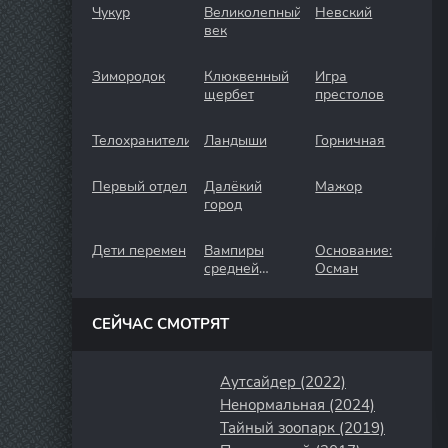
Чукур
Великолепный
Невский
век
Зимородок
Клюквенный
Игра
щербет
престолов
Телохранители
Ландыши
Горничная
Первый отдел
Далёкий
Мажор
город
Дети перемен
Вампиры
Основание:
средней
Осман
полосы
СЕЙЧАС СМОТРЯТ
Аутсайдер (2022)
Ненормальная (2024)
Тайный зоопарк (2019)