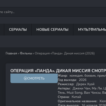
СЕРИАЛЫ
НОВЫЕ СЕРИАЛЫ
МУЛЬТФИЛЬМ
Главная
»
Фильмы
» Операция «Панда». Дикая миссия (2026)
4.9
ОПЕРАЦИЯ «ПАНДА». ДИКАЯ МИССИЯ СМОТ
Жанр:
комедия, боевик, при
СМОТРЕТЬ
12+
Год выхода:
2026
Режиссер:
Дерек Хуэй
Актеры:
Джеки Чан, Ма Ли, Ц
Тянь, Muzi Song, Ван Чэнсы, В
Страна:
Китай
Оригинальное название:
Xiong
Дата выхода:
16 апреля 2026