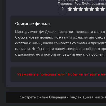
Перевод:
Рус. Дублированны
0
1
2
3
4
0
5
6
7
8
9
10
Описание фильма
Мастеру кунг-фу Джеки предстоит перевести своего 
Сюсю в новый вольер. Но на пути их настигает банд
схватки с ними Джеки срывается со скалы и приходи
племени. Чтобы спасти панду, звезде единоборств пр
с дикарями, но и помочь им решить немало проблем.
Уважаемые пользователи! Чтобы не потерять нас
Смотреть фильм Операция «Панда». Дикая миссия 