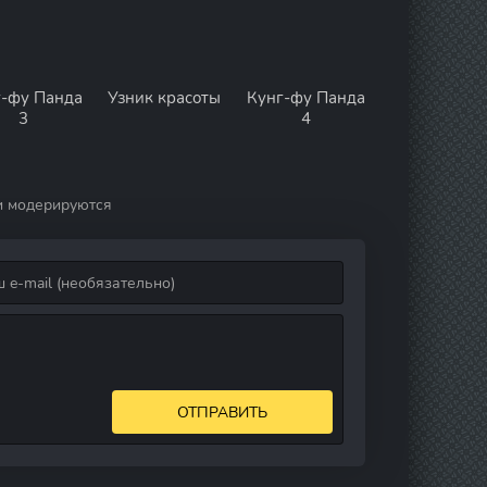
г-фу Панда
Узник красоты
Кунг-фу Панда
3
4
и модерируются
ОТПРАВИТЬ