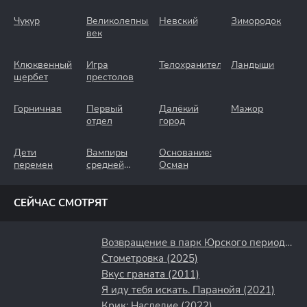
Чукур
Великолепный
Невский
Зимородок
век
Клюквенный
Игра
Телохранители
Ландыши
щербет
престолов
Горничная
Первый
Далёкий
Мажор
отдел
город
Дети
Вампиры
Основание:
перемен
средней
Осман
полосы
СЕЙЧАС СМОТРЯТ
Возвращение в парк Юрского периода (2025)
Стометровка (2025)
Вкус граната (2011)
Я иду тебя искать. Паранойя (2021)
Крик: Наследие (2022)