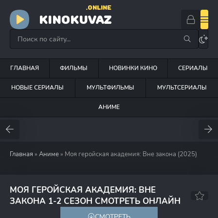
.ONLINE
KINOKUVAZ
ГЛАВНАЯ
ФИЛЬМЫ
НОВИНКИ КИНО
СЕРИАЛЫ
НОВЫЕ СЕРИАЛЫ
МУЛЬТФИЛЬМЫ
МУЛЬТСЕРИАЛЫ
АНИМЕ
Главная
»
Аниме
» Моя геройская академия: Вне закона (2025)
МОЯ ГЕРОЙСКАЯ АКАДЕМИЯ: ВНЕ
7.3
7.2
ЗАКОНА 1-2 СЕЗОН СМОТРЕТЬ ОНЛАЙН
СМОТРЕТЬ