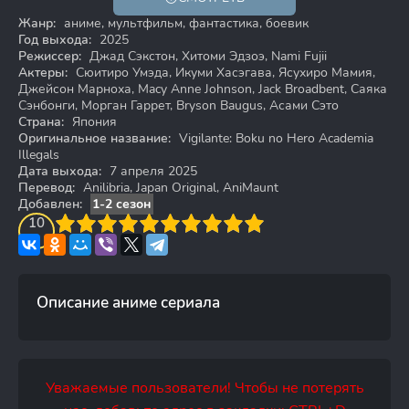
Жанр:
аниме, мультфильм, фантастика, боевик
Год выхода:
2025
Режиссер:
Джад Сэкстон, Хитоми Эдзоэ, Nami Fujii
Актеры:
Сюитиро Умэда, Икуми Хасэгава, Ясухиро Мамия,
Джейсон Марноха, Macy Anne Johnson, Jack Broadbent, Саяка
Сэнбонги, Морган Гаррет, Bryson Baugus, Асами Сэто
Страна:
Япония
Оригинальное название:
Vigilante: Boku no Hero Academia
Illegals
Дата выхода:
7 апреля 2025
Перевод:
Anilibria, Japan Original, AniMaunt
Добавлен:
1-2 сезон
3
4
10
5
6
7
8
9
10
Описание аниме сериала
Уважаемые пользователи! Чтобы не потерять