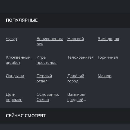
ПОПУЛЯРНЫЕ
Чукур
Великолепный
Невский
Зимородок
век
Клюквенный
Игра
Телохранители
Горничная
щербет
престолов
Ландыши
Первый
Далёкий
Мажор
отдел
город
Дети
Основание:
Вампиры
перемен
Осман
средней
полосы
СЕЙЧАС СМОТРЯТ