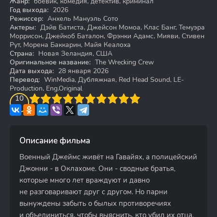
Жанр:
боевик, комедия, детектив, криминал
Год выхода:
2026
Режиссер:
Анхель Мануэль Сото
Актеры:
Дэйв Батиста, Джейсон Момоа, Клас Банг, Темуэра
Моррисон, Джейкоб Баталон, Фрэнки Адамс, Мияви, Стивен
Рут, Морена Баккарин, Майя Кеалоха
Страна:
Новая Зеландия, США
Оригинальное название:
The Wrecking Crew
Дата выхода:
28 января 2026
Перевод:
WinMedia, Дубляжная, Red Head Sound, LE-
Production, Eng.Original
3
4
10
5
6
7
8
9
10
Описание фильма
Военный Джеймс живёт на Гавайях, а полицейский
Джонни - в Оклахоме. Они - сводные братья,
которые много лет враждуют и давно
не разговаривают друг с другом. Но парни
вынуждены забыть о былых противоречиях
и объединиться, чтобы выяснить, кто убил их отца.