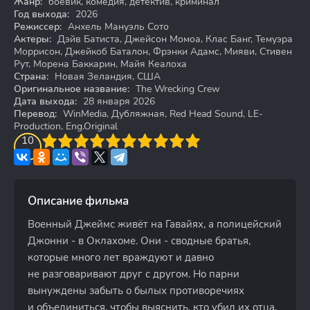
Жанр:
боевик, комедия, детектив, криминал
Год выхода:
2026
Режиссер:
Анхель Мануэль Сото
Актеры:
Дэйв Батиста, Джейсон Момоа, Клас Банг, Темуэра
Моррисон, Джейкоб Баталон, Фрэнки Адамс, Мияви, Стивен
Рут, Морена Баккарин, Майя Кеалоха
Страна:
Новая Зеландия, США
Оригинальное название:
The Wrecking Crew
Дата выхода:
28 января 2026
Перевод:
WinMedia, Дубляжная, Red Head Sound, LE-
Production, Eng.Original
3
4
10
5
6
7
8
9
10
Описание фильма
Военный Джеймс живёт на Гавайях, а полицейский
Джонни - в Оклахоме. Они - сводные братья,
которые много лет враждуют и давно
не разговаривают друг с другом. Но парни
вынуждены забыть о былых противоречиях
и объединиться, чтобы выяснить, кто убил их отца.