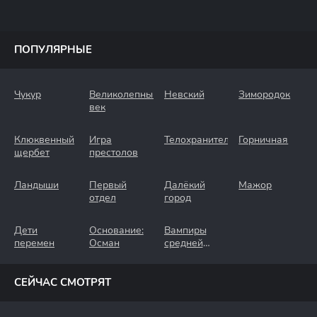
ПОПУЛЯРНЫЕ
Чукур
Великолепный
Невский
Зимородок
век
Клюквенный
Игра
Телохранители
Горничная
щербет
престолов
Ландыши
Первый
Далёкий
Мажор
отдел
город
Дети
Основание:
Вампиры
перемен
Осман
средней
полосы
СЕЙЧАС СМОТРЯТ