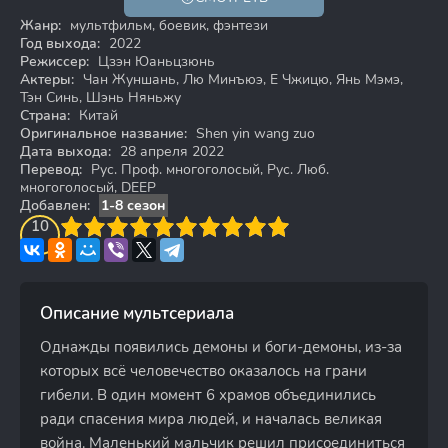
18+
Жанр:
мультфильм, боевик, фэнтези
Год выхода:
2022
Режиссер:
Цзэн Юаньцзюнь
Актеры:
Чан Жуншань, Лю Минъюэ, Е Чжицю, Янь Мэмэ,
Тэн Синь, Шэнь Няньжу
Страна:
Китай
Оригинальное название:
Shen yin wang zuo
Дата выхода:
28 апреля 2022
Перевод:
Рус. Проф. многоголосый, Рус. Люб.
многоголосый, DEEP
Добавлен:
1-8 сезон
3
4
10
5
6
7
8
9
10
Описание мультсериала
Однажды появились демоны и боги-демоны, из-за
которых всё человечество оказалось на грани
гибели. В один момент 6 храмов объединились
ради спасения мира людей, и началась великая
война. Маленький мальчик решил присоединиться