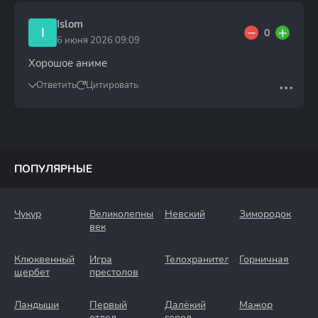
Islom
I
0
6 июня 2026 09:09
Хорошое аниме
Ответить
Цитировать
ПОПУЛЯРНЫЕ
Чукур
Великолепный
Невский
Зимородок
век
Клюквенный
Игра
Телохранители
Горничная
щербет
престолов
Ландыши
Первый
Далёкий
Мажор
отдел
город