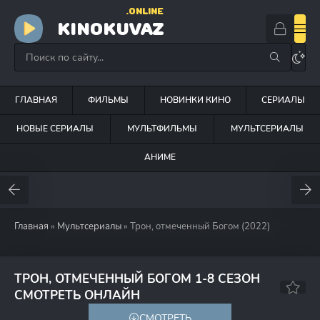
.ONLINE
KINOKUVAZ
ГЛАВНАЯ
ФИЛЬМЫ
НОВИНКИ КИНО
СЕРИАЛЫ
НОВЫЕ СЕРИАЛЫ
МУЛЬТФИЛЬМЫ
МУЛЬТСЕРИАЛЫ
АНИМЕ
Главная
»
Мультсериалы
» Трон, отмеченный Богом (2022)
ТРОН, ОТМЕЧЕННЫЙ БОГОМ 1-8 СЕЗОН
9.0
7.4
СМОТРЕТЬ ОНЛАЙН
СМОТРЕТЬ