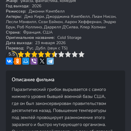
Жанр:
ужасы, фантастика, комедия
Год выхода:
2026
Режиссер:
Джонни Кэмпбелл
Актеры:
Джо Кири, Джорджина Кэмпбелл, Лиам Нисон,
Лесли Мэнвилл, Сози Бэйкон, Аарон Хеффернан, Эндрю
Брук, Роб Коллинз, Даррелл Д'Силва, Клер Холман
Страна:
Франция, США
Оригинальное название:
Cold Storage
Дата выхода:
23 января 2026
Перевод:
Рус. Дубл. (звук с TS)
3
5.5
4
5
6
7
8
9
10
Описание фильма
Паразитический грибок вырывается с самого
нижнего уровня бывшей военной базы США,
где он был законсервирован правительством
десятилетия назад. Повышение температуры
под землёй провоцирует размножение этого
заразного и быстро мутирующего организма.