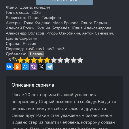
18+
Жанр:
драма, комедия
Год выхода:
2025
Режиссер:
Павел Тимофеев
Актеры:
Гоша Куценко, Мила Ершова, Ольга Лерман,
Алексей Розин, Кузьма Котрелёв, Юлия Александрова,
Александр Обласов, Игорь Ознобихин, Антон Санкевич,
Давид Сократян
Страна:
Россия
Перевод:
rus0, rus1, rus2, rus3
Добавлен:
1 сезон
3
5.3
4
5
6
7
8
9
10
Описание сериала
После 20 лет тюрьмы бывший уголовник
по прозвищу Старый выходит на свободу. Когда-то
он взял всю вину на себя, и свою, и друга, а тот
самый друг Рахим стал уважаемым бизнесменом
и давно стёр из памяти человека, которому обязан