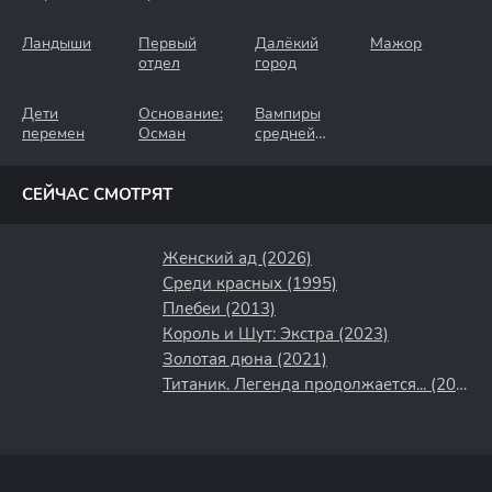
Ландыши
Первый
Далёкий
Мажор
отдел
город
Дети
Основание:
Вампиры
перемен
Осман
средней
полосы
СЕЙЧАС СМОТРЯТ
Женский ад (2026)
Среди красных (1995)
Плебеи (2013)
Король и Шут: Экстра (2023)
Золотая дюна (2021)
Титаник. Легенда продолжается... (2000)